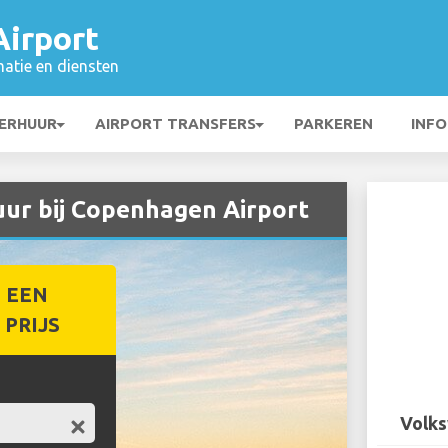
irport
matie en diensten
ERHUUR
AIRPORT TRANSFERS
PARKEREN
INFO
ur bij Copenhagen Airport
 EEN
PRIJS
Volks