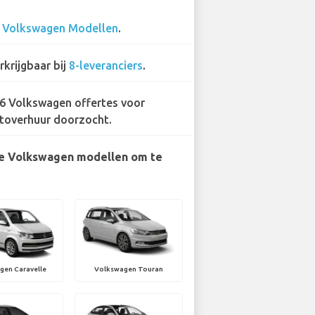
0
Volkswagen Modellen
.
rkrijgbaar bij
8-leveranciers
.
6 Volkswagen offertes voor
toverhuur doorzocht.
e Volkswagen modellen om te
gen Caravelle
Volkswagen Touran