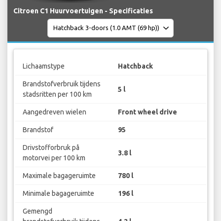
Citroen C1 Huurvoertuigen - Specificaties
Lichaamstype
Hatchback
Brandstofverbruik tijdens
5 l
stadsritten per 100 km
Aangedreven wielen
Front wheel drive
Brandstof
95
Drivstofforbruk på
3.8 l
motorvei per 100 km
Maximale bagageruimte
780 l
Minimale bagageruimte
196 l
Gemengd