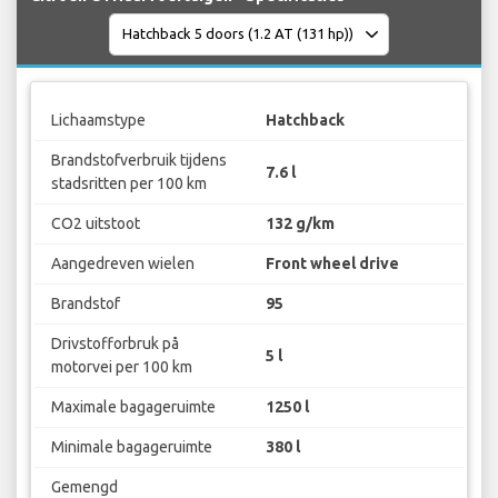
Lichaamstype
Hatchback
Brandstofverbruik tijdens
7.6 l
stadsritten per 100 km
CO2 uitstoot
132 g/km
Aangedreven wielen
Front wheel drive
Brandstof
95
Drivstofforbruk på
5 l
motorvei per 100 km
Maximale bagageruimte
1250 l
Minimale bagageruimte
380 l
Gemengd