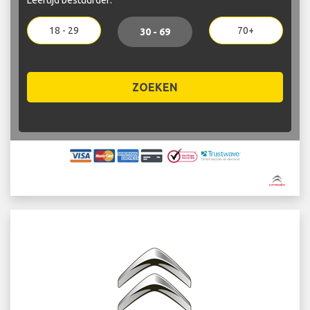
18 - 29
70+
30 - 69
ZOEKEN