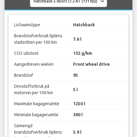
Lichaamstype
Hatchback
Brandstofverbruik tijdens
7.6 l
stadsritten per 100 km
CO2 uitstoot
132 g/km
Aangedreven wielen
Front wheel drive
Brandstof
95
Drivstofforbruk på
5 l
motorvei per 100 km
Maximale bagageruimte
1250 l
Minimale bagageruimte
380 l
Gemengd
brandstofverbruik tijdens
5.9 l