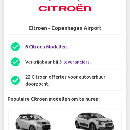
Citroen - Copenhagen Airport
check_circle
6
Citroen Modellen
.
check_circle
Verkrijgbaar bij
5-leveranciers
.
22 Citroen offertes voor autoverhuur
check_circle
doorzocht.
Populaire Citroen modellen om te huren: