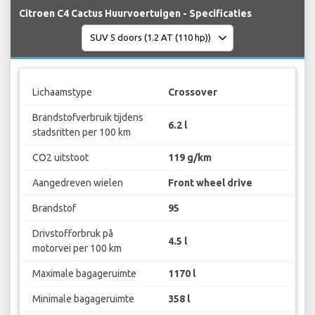
Citroen C4 Cactus Huurvoertuigen - Specificaties
Lichaamstype
Crossover
Brandstofverbruik tijdens
6.2 l
stadsritten per 100 km
CO2 uitstoot
119 g/km
Aangedreven wielen
Front wheel drive
Brandstof
95
Drivstofforbruk på
4.5 l
motorvei per 100 km
Maximale bagageruimte
1170 l
Minimale bagageruimte
358 l