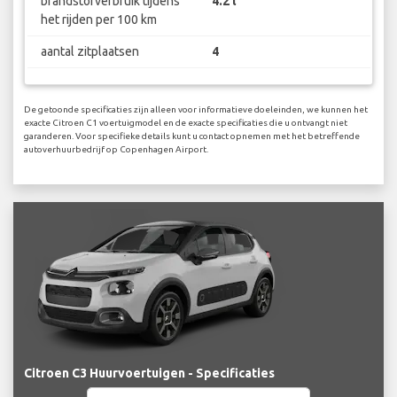
brandstofverbruik tijdens
4.2 l
het rijden per 100 km
aantal zitplaatsen
4
De getoonde specificaties zijn alleen voor informatieve doeleinden, we kunnen het
exacte Citroen C1 voertuigmodel en de exacte specificaties die u ontvangt niet
garanderen. Voor specifieke details kunt u contact opnemen met het betreffende
autoverhuurbedrijf op Copenhagen Airport.
Citroen C3 Huurvoertuigen - Specificaties