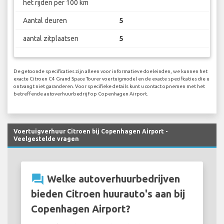
het rijden per 100 km
Aantal deuren
5
aantal zitplaatsen
5
De getoonde specificaties zijn alleen voor informatieve doeleinden, we kunnen het
exacte Citroen C4 Grand Space Tourer voertuigmodel en de exacte specificaties die u
ontvangt niet garanderen. Voor specifieke details kunt u contact opnemen met het
betreffende autoverhuurbedrijf op Copenhagen Airport.
Voertuigverhuur Citroen bij Copenhagen Airport -
Veelgestelde vragen
question_answer
Welke autoverhuurbedrijven
bieden Citroen huurauto's aan bij
Copenhagen Airport?