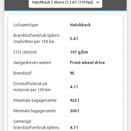
Lichaamstype
Hatchback
Brandstofverbruik tijdens
5.6 l
stadsritten per 100 km
CO2 uitstoot
107 g/km
Aangedreven wielen
Front wheel drive
Brandstof
95
Drivstofforbruk på
4.1 l
motorvei per 100 km
Maximale bagageruimte
922 l
Minimale bagageruimte
300 l
Gemengd
brandstofverbruik tijdens
4.7 l