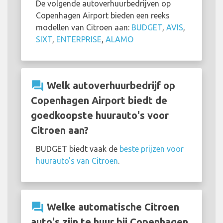
De volgende autoverhuurbedrijven op
Copenhagen Airport bieden een reeks
modellen van Citroen aan:
BUDGET
,
AVIS
,
SIXT
,
ENTERPRISE
,
ALAMO
question_answer
Welk autoverhuurbedrijf op
Copenhagen Airport biedt de
goedkoopste huurauto's voor
Citroen aan?
BUDGET biedt vaak de
beste prijzen voor
huurauto's van Citroen
.
question_answer
Welke automatische Citroen
auto's zijn te huur bij Copenhagen