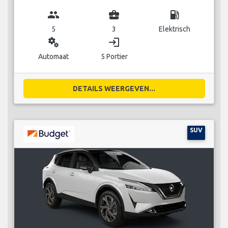
group
business_center
local_gas_station
5
3
Elektrisch
miscellaneous_services
login
Automaat
5 Portier
DETAILS WEERGEVEN...
SUV