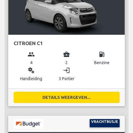
CITROEN C1
group
business_center
local_gas_station
4
2
Benzine
miscellaneous_services
login
Handleiding
3 Portier
DETAILS WEERGEVEN...
VRACHTBUSJE