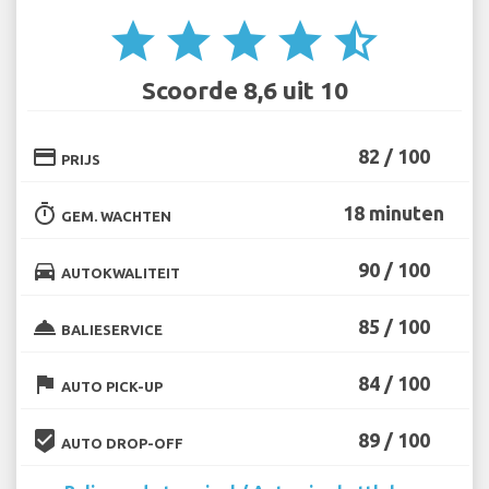
star
star
star
star
star_half
Scoorde 8,6 uit 10
credit_card
82 / 100
PRIJS
timer
18 minuten
GEM. WACHTEN
directions_car
90 / 100
AUTOKWALITEIT
room_service
85 / 100
BALIESERVICE
flag
84 / 100
AUTO PICK-UP
beenhere
89 / 100
AUTO DROP-OFF