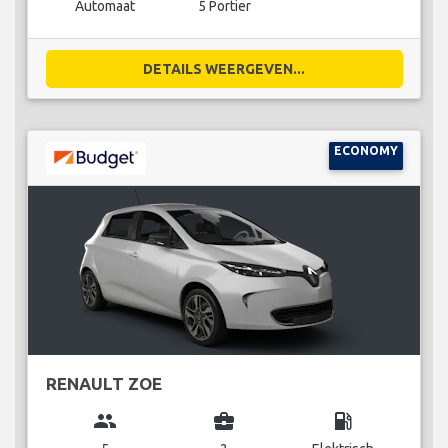
Automaat
5 Portier
DETAILS WEERGEVEN...
ECONOMY
RENAULT ZOE
group
business_center
local_gas_station