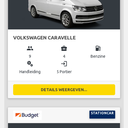
VOLKSWAGEN CARAVELLE
group
business_center
local_gas_station
9
4
Benzine
miscellaneous_services
login
Handleiding
5 Portier
DETAILS WEERGEVEN...
STATIONCAR