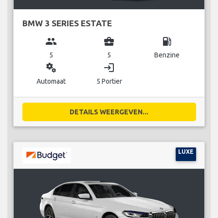
BMW 3 SERIES ESTATE
group
business_center
local_gas_station
5
5
Benzine
miscellaneous_services
login
Automaat
5 Portier
DETAILS WEERGEVEN...
LUXE