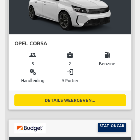
OPEL CORSA
group
business_center
local_gas_station
5
2
Benzine
miscellaneous_services
login
Handleiding
5 Portier
DETAILS WEERGEVEN...
STATIONCAR