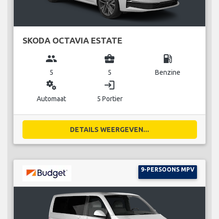
SKODA OCTAVIA ESTATE
group
business_center
local_gas_station
5
5
Benzine
miscellaneous_services
login
Automaat
5 Portier
DETAILS WEERGEVEN...
9-PERSOONS MPV