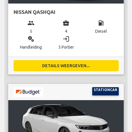
NISSAN QASHQAI
group
business_center
local_gas_station
5
4
Diesel
miscellaneous_services
login
Handleiding
5 Portier
DETAILS WEERGEVEN...
STATIONCAR