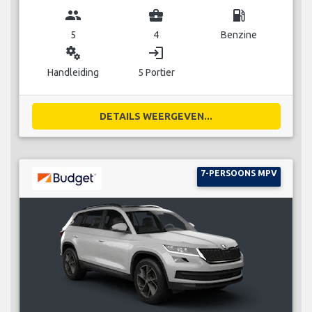
group
business_center
local_gas_station
5
4
Benzine
miscellaneous_services
login
Handleiding
5 Portier
DETAILS WEERGEVEN...
7-PERSOONS MPV