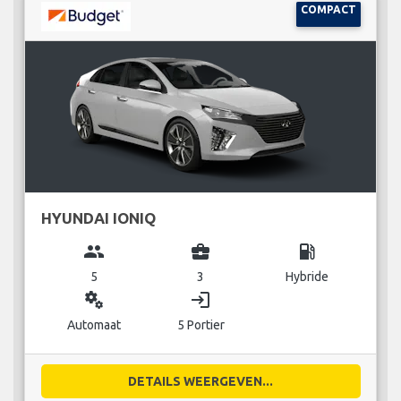
COMPACT
HYUNDAI IONIQ
group
business_center
local_gas_station
5
3
Hybride
miscellaneous_services
login
Automaat
5 Portier
DETAILS WEERGEVEN...