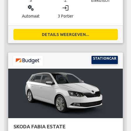
5
2
Elektrisch
miscellaneous_services
login
Automaat
3 Portier
DETAILS WEERGEVEN...
STATIONCAR
SKODA FABIA ESTATE