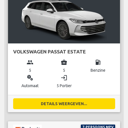
VOLKSWAGEN PASSAT ESTATE
group
business_center
local_gas_station
5
5
Benzine
miscellaneous_services
login
Automaat
5 Portier
DETAILS WEERGEVEN...
7-PERSOONS MPV