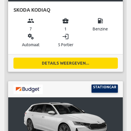
SKODA KODIAQ
group
business_center
local_gas_station
7
1
Benzine
miscellaneous_services
login
Automaat
5 Portier
DETAILS WEERGEVEN...
STATIONCAR