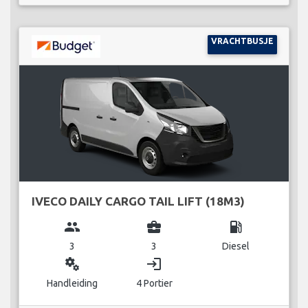
VRACHTBUSJE
IVECO DAILY CARGO TAIL LIFT (18M3)
group
business_center
local_gas_station
3
3
Diesel
miscellaneous_services
login
Handleiding
4 Portier