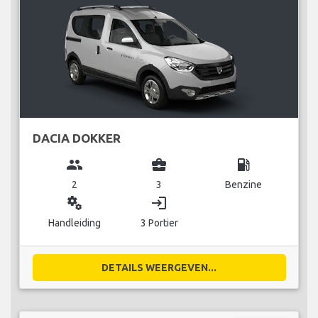
DACIA DOKKER
group
business_center
local_gas_station
2
3
Benzine
miscellaneous_services
login
Handleiding
3 Portier
DETAILS WEERGEVEN...