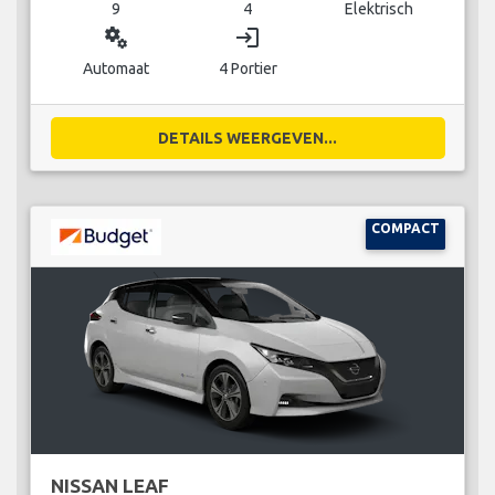
9
4
Elektrisch
miscellaneous_services
login
Automaat
4 Portier
DETAILS WEERGEVEN...
COMPACT
NISSAN LEAF