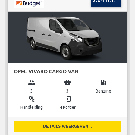
VRACHTBUSJE
OPEL VIVARO CARGO VAN
group
business_center
local_gas_station
3
3
Benzine
miscellaneous_services
login
Handleiding
4 Portier
DETAILS WEERGEVEN...