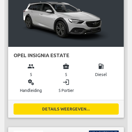
OPEL INSIGNIA ESTATE
group
business_center
local_gas_station
5
5
Diesel
miscellaneous_services
login
Handleiding
5 Portier
DETAILS WEERGEVEN...