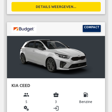
DETAILS WEERGEVEN...
COMPACT
KIA CEED
group
business_center
local_gas_station
5
3
Benzine
miscellaneous_services
login