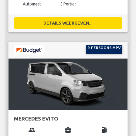
Automaat
5 Portier
DETAILS WEERGEVEN...
9-PERSOONS MPV
MERCEDES EVITO
group
business_center
local_gas_station