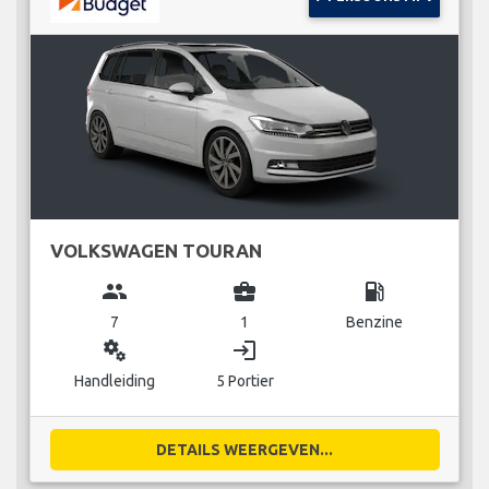
VOLKSWAGEN TOURAN
group
business_center
local_gas_station
7
1
Benzine
miscellaneous_services
login
Handleiding
5 Portier
DETAILS WEERGEVEN...