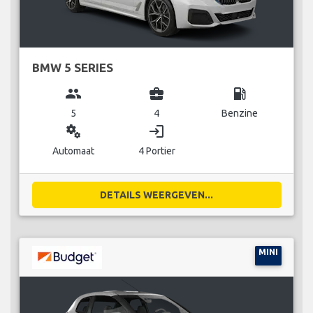
BMW 5 SERIES
group
business_center
local_gas_station
5
4
Benzine
miscellaneous_services
login
Automaat
4 Portier
DETAILS WEERGEVEN...
MINI