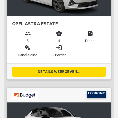
OPEL ASTRA ESTATE
group
business_center
local_gas_station
5
4
Diesel
miscellaneous_services
login
Handleiding
5 Portier
DETAILS WEERGEVEN...
ECONOMY