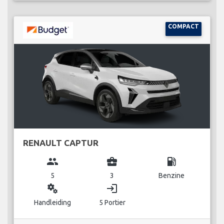
COMPACT
RENAULT CAPTUR
group
business_center
local_gas_station
5
3
Benzine
miscellaneous_services
login
Handleiding
5 Portier