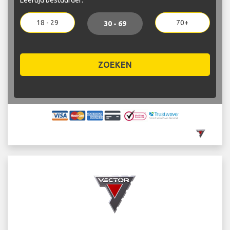
18 - 29
70+
30 - 69
ZOEKEN