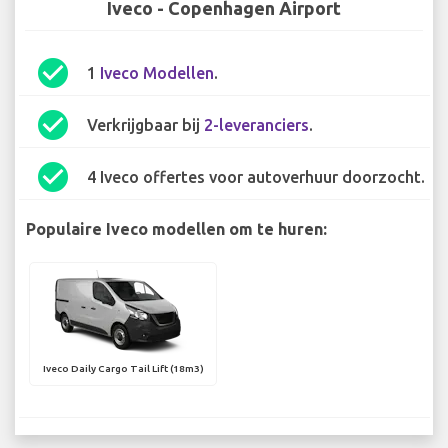
Iveco - Copenhagen Airport
check_circle
1
Iveco Modellen
.
check_circle
Verkrijgbaar bij
2-leveranciers
.
check_circle
4 Iveco offertes voor autoverhuur doorzocht.
Populaire Iveco modellen om te huren:
Iveco Daily Cargo Tail Lift (18m3)