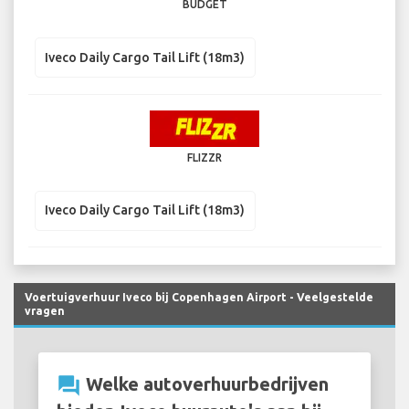
BUDGET
Iveco Daily Cargo Tail Lift (18m3)
FLIZZR
Iveco Daily Cargo Tail Lift (18m3)
Voertuigverhuur Iveco bij Copenhagen Airport - Veelgestelde
vragen
question_answer
Welke autoverhuurbedrijven