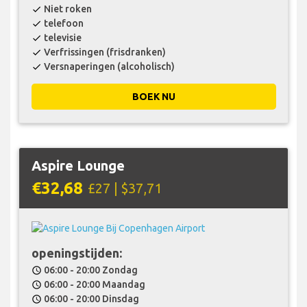
Niet roken
check
telefoon
check
televisie
check
Verfrissingen (frisdranken)
check
Versnaperingen (alcoholisch)
check
BOEK NU
Aspire Lounge
€32,68
£27 | $37,71
openingstijden:
06:00 - 20:00 Zondag
schedule
06:00 - 20:00 Maandag
schedule
06:00 - 20:00 Dinsdag
schedule