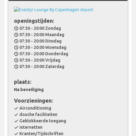
openingstijden:
07:30 - 20:00 Zondag
schedule
07:30 - 20:00 Maandag
schedule
07:30 - 20:00 Dinsdag
schedule
07:30 - 20:00 Woensdag
schedule
07:30 - 20:00 Donderdag
schedule
07:30 - 20:00 Vrijdag
schedule
07:30 - 20:00 Zaterdag
schedule
plaats:
Na beveiliging
Voorzieningen:
Airconditioning
check
douche faciliteiten
check
Geblokkeerde toegang
check
internetten
check
Kranten/Tijdschriften
check