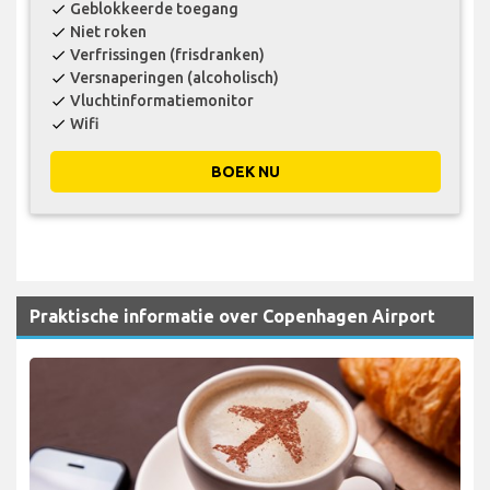
Geblokkeerde toegang
check
Niet roken
check
Verfrissingen (frisdranken)
check
Versnaperingen (alcoholisch)
check
Vluchtinformatiemonitor
check
Wifi
check
BOEK NU
Praktische informatie over Copenhagen Airport