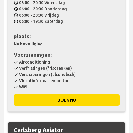
06:00 - 20:00 Woensdag
schedule
06:00 - 20:00 Donderdag
schedule
06:00 - 20:00 Vrijdag
schedule
06:00 - 19:30 Zaterdag
schedule
plaats:
Na beveiliging
Voorzieningen:
Airconditioning
check
Verfrissingen (frisdranken)
check
Versnaperingen (alcoholisch)
check
Vluchtinformatiemonitor
check
Wifi
check
BOEK NU
Carlsberg Aviator