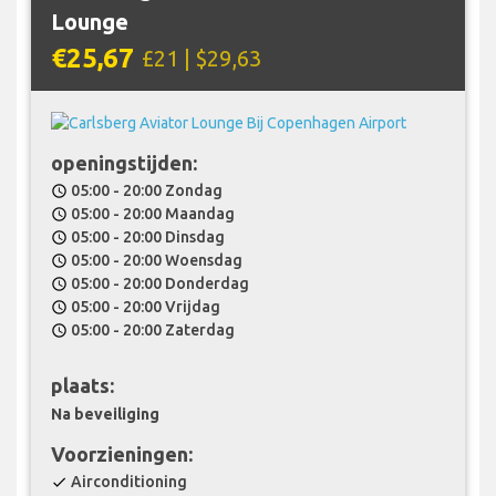
Lounge
€25,67
£21 | $29,63
openingstijden:
05:00 - 20:00 Zondag
schedule
05:00 - 20:00 Maandag
schedule
05:00 - 20:00 Dinsdag
schedule
05:00 - 20:00 Woensdag
schedule
05:00 - 20:00 Donderdag
schedule
05:00 - 20:00 Vrijdag
schedule
05:00 - 20:00 Zaterdag
schedule
plaats:
Na beveiliging
Voorzieningen:
Airconditioning
check