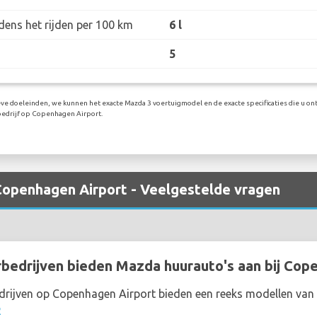
dens het rijden per 100 km
6 l
5
eve doeleinden, we kunnen het exacte Mazda 3 voertuigmodel en de exacte specificaties die u ont
edrijf op Copenhagen Airport.
Copenhagen Airport - Veelgestelde vragen
edrijven bieden Mazda huurauto's aan bij Cop
drijven op Copenhagen Airport bieden een reeks modellen va
R