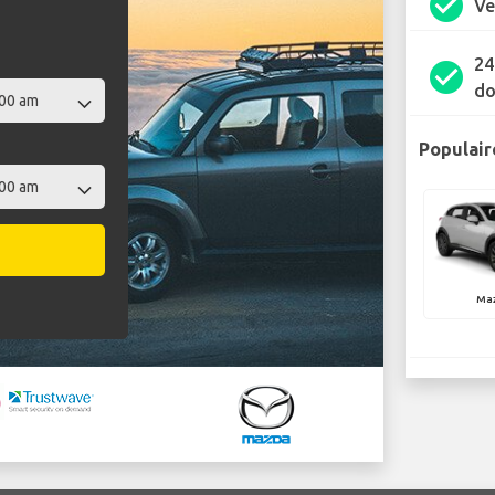
check_circle
Ve
24
check_circle
do
Populair
Ma