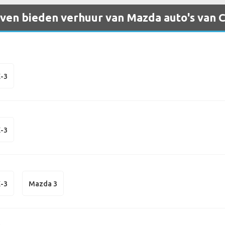
ven bieden verhuur van Mazda auto's van 
-3
-3
-3
Mazda 3