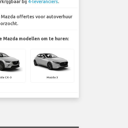
rkrijgbaar bij
4-leveranciers
.
 Mazda offertes voor autoverhuur
orzocht.
e Mazda modellen om te huren:
zda CX-3
Mazda 3