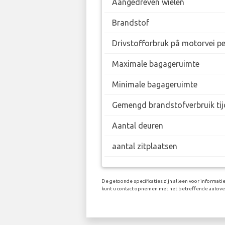
Aangedreven wielen
Brandstof
Drivstofforbruk på motorvei p
Maximale bagageruimte
Minimale bagageruimte
Gemengd brandstofverbruik tij
Aantal deuren
aantal zitplaatsen
De getoonde specificaties zijn alleen voor informati
kunt u contact opnemen met het betreffende autov