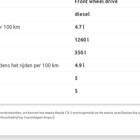
Front wheel drive
diesel
er 100 km
4.7 l
1260 l
350 l
dens het rijden per 100 km
4.9 l
5
5
eve doeleinden, we kunnen het exacte Mazda CX-3 voertuigmodel en de exacte specificaties die u 
erhuurbedrijf op Copenhagen Airport.