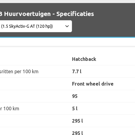
 Huurvoertuigen - Specificaties
Hatchback
sritten per 100 km
7.7 l
Front wheel drive
95
er 100 km
5 l
295 l
295 l