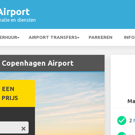
irport
matie en diensten
ERHUUR
AIRPORT TRANSFERS
PARKEREN
INFO
j Copenhagen Airport
 EEN
PRIJS
Ma
check_circle
2