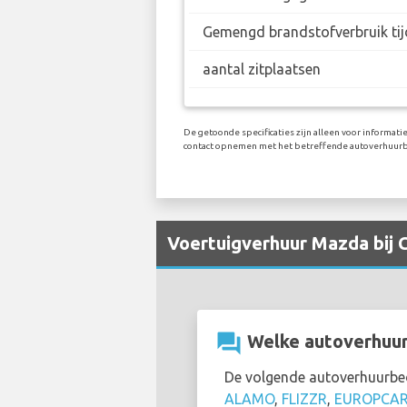
Gemengd brandstofverbruik tij
aantal zitplaatsen
De getoonde specificaties zijn alleen voor informati
contact opnemen met het betreffende autoverhuurb
Voertuigverhuur Mazda bij 
question_answer
Welke autoverhuurb
De volgende autoverhuurbe
ALAMO
,
FLIZZR
,
EUROPCA