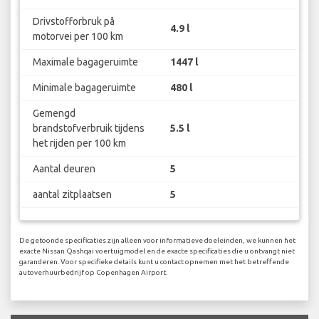
Drivstofforbruk på
4.9 l
motorvei per 100 km
Maximale bagageruimte
1447 l
Minimale bagageruimte
480 l
Gemengd
brandstofverbruik tijdens
5.5 l
het rijden per 100 km
Aantal deuren
5
aantal zitplaatsen
5
De getoonde specificaties zijn alleen voor informatieve doeleinden, we kunnen het
exacte Nissan Qashqai voertuigmodel en de exacte specificaties die u ontvangt niet
garanderen. Voor specifieke details kunt u contact opnemen met het betreffende
autoverhuurbedrijf op Copenhagen Airport.