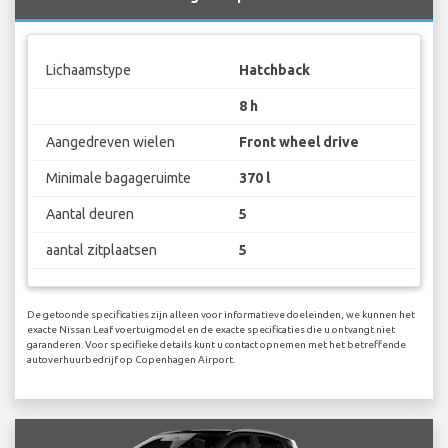
Lichaamstype
Hatchback
8 h
Aangedreven wielen
Front wheel drive
Minimale bagageruimte
370 l
Aantal deuren
5
aantal zitplaatsen
5
De getoonde specificaties zijn alleen voor informatieve doeleinden, we kunnen het
exacte Nissan Leaf voertuigmodel en de exacte specificaties die u ontvangt niet
garanderen. Voor specifieke details kunt u contact opnemen met het betreffende
autoverhuurbedrijf op Copenhagen Airport.