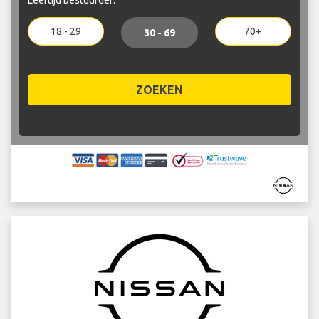
18 - 29
70+
30 - 69
ZOEKEN