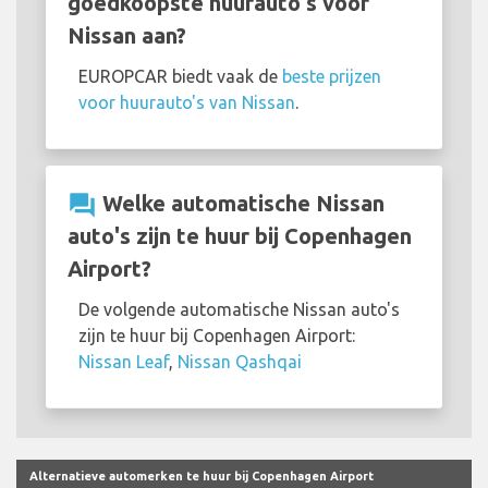
goedkoopste huurauto's voor
Nissan aan?
EUROPCAR biedt vaak de
beste prijzen
voor huurauto's van Nissan
.
question_answer
Welke automatische Nissan
auto's zijn te huur bij Copenhagen
Airport?
De volgende automatische Nissan auto's
zijn te huur bij Copenhagen Airport:
Nissan Leaf
,
Nissan Qashqai
Alternatieve automerken te huur bij Copenhagen Airport