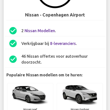
Nissan - Copenhagen Airport
check_circle
2
Nissan Modellen
.
check_circle
Verkrijgbaar bij
8-leveranciers
.
46 Nissan offertes voor autoverhuur
check_circle
doorzocht.
Populaire Nissan modellen om te huren:
Nissan Leaf
Nissan Qashqai