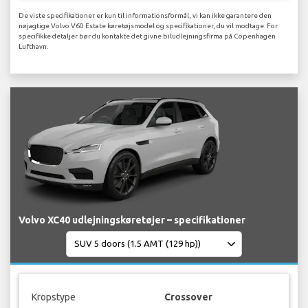
De viste specifikationer er kun til informationsformål, vi kan ikke garantere den
nøjagtige Volvo V60 Estate køretøjsmodel og specifikationer, du vil modtage. For
specifikke detaljer bør du kontakte det givne biludlejningsfirma på Copenhagen
Lufthavn.
Volvo XC40 udlejningskøretøjer – specifikationer
Kropstype
Crossover