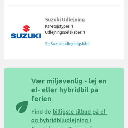
Suzuki Udlejning
Køretøjstyper: 1
Udlejningsselskaber: 1
Se Suzuki udlejningsbiler
Vær miljøvenlig - lej en
el- eller hybridbil på
ferien
eco
Find de
billigste tilbud på el-
og hybridbiludlejning i