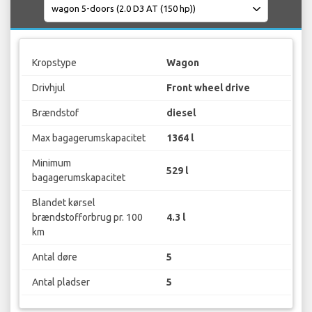
Kropstype
Wagon
Drivhjul
Front wheel drive
Brændstof
diesel
Max bagagerumskapacitet
1364 l
Minimum
529 l
bagagerumskapacitet
Blandet kørsel
brændstofforbrug pr. 100
4.3 l
km
Antal døre
5
Antal pladser
5