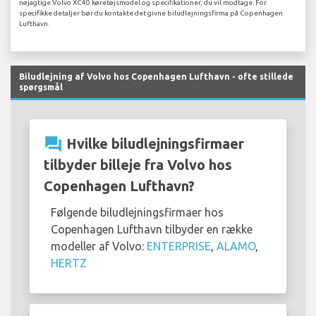
nøjagtige Volvo XC40 køretøjsmodel og specifikationer, du vil modtage. For
specifikke detaljer bør du kontakte det givne biludlejningsfirma på Copenhagen
Lufthavn.
Biludlejning af Volvo hos Copenhagen Lufthavn - ofte stillede
spørgsmål
question_answer
Hvilke biludlejningsfirmaer
tilbyder billeje fra Volvo hos
Copenhagen Lufthavn?
Følgende biludlejningsfirmaer hos
Copenhagen Lufthavn tilbyder en række
modeller af Volvo:
ENTERPRISE
,
ALAMO
,
HERTZ