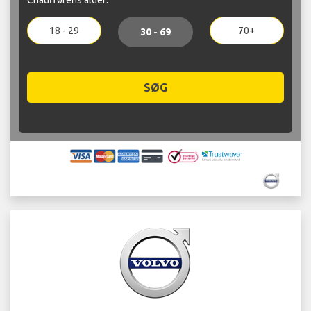
18 - 29
70+
30 - 69
SØG