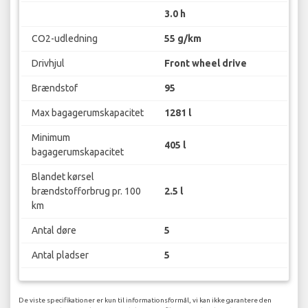
3.0 h
CO2-udledning
55 g/km
Drivhjul
Front wheel drive
Brændstof
95
Max bagagerumskapacitet
1281 l
Minimum
405 l
bagagerumskapacitet
Blandet kørsel
brændstofforbrug pr. 100
2.5 l
km
Antal døre
5
Antal pladser
5
De viste specifikationer er kun til informationsformål, vi kan ikke garantere den