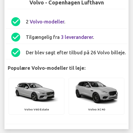
Volvo - Copenhagen Lufthavn
check_circle
2
Volvo-modeller
.
check_circle
Tilgængelig fra
3 leverandører
.
check_circle
Der blev søgt efter tilbud på 26 Volvo billeje.
Populære Volvo-modeller til leje:
Volvo V60 Estate
Volvo XC40