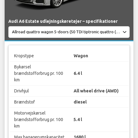
Audi A6 Estate udlejningskøretøjer – specifikationer
Kropstype
Wagon
Bykørsel
brændstofforbrug pr. 100
6.4 l
km
Drivhjul
All wheel drive (AWD)
Brændstof
diesel
Motorvejskørsel
brændstofforbrug pr. 100
5.4 l
km
Max bagagerumskapacitet
1680 l