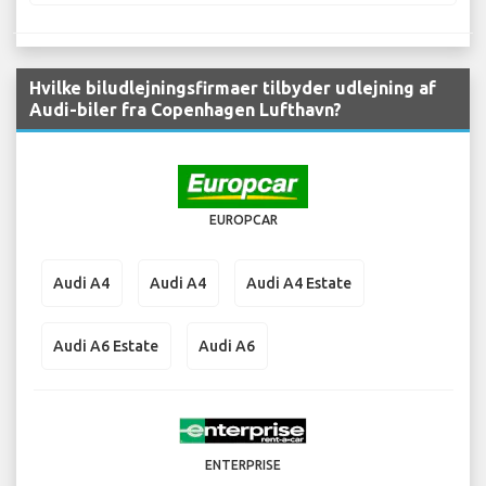
Hvilke biludlejningsfirmaer tilbyder udlejning af
Audi-biler fra Copenhagen Lufthavn?
EUROPCAR
Audi A4
Audi A4
Audi A4 Estate
Audi A6 Estate
Audi A6
ENTERPRISE