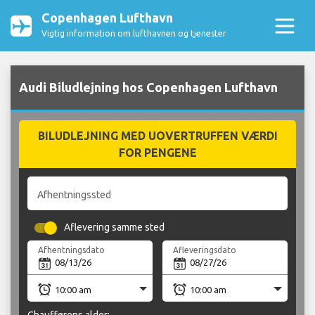
Copenhagen Lufthavn
Vigtig information om lufthavnen og tjenester
Audi Biludlejning hos Copenhagen Lufthavn
BILUDLEJNING MED UOVERTRUFFEN VÆRDI
FOR PENGENE
Afhentningssted
Aflevering samme sted
Afhentningsdato
Afleveringsdato
Chaufførens alder: