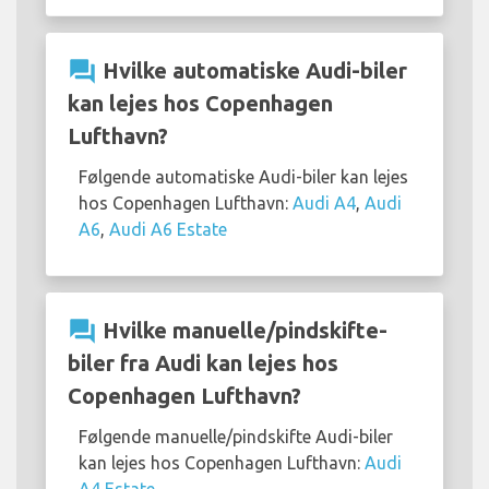
question_answer
Hvilke automatiske Audi-biler
kan lejes hos Copenhagen
Lufthavn?
Følgende automatiske Audi-biler kan lejes
hos Copenhagen Lufthavn:
Audi A4
,
Audi
A6
,
Audi A6 Estate
question_answer
Hvilke manuelle/pindskifte-
biler fra Audi kan lejes hos
Copenhagen Lufthavn?
Følgende manuelle/pindskifte Audi-biler
kan lejes hos Copenhagen Lufthavn:
Audi
A4 Estate