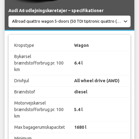
Audi A6 udlejningskøretøjer – specifikationer
Kropstype
Wagon
Bykørsel
brændstofforbrug pr. 100
6.4 l
km
Drivhjul
All wheel drive (AWD)
Brændstof
diesel
Motorvejskørsel
brændstofforbrug pr. 100
5.4 l
km
Max bagagerumskapacitet
1680 l
Minimum