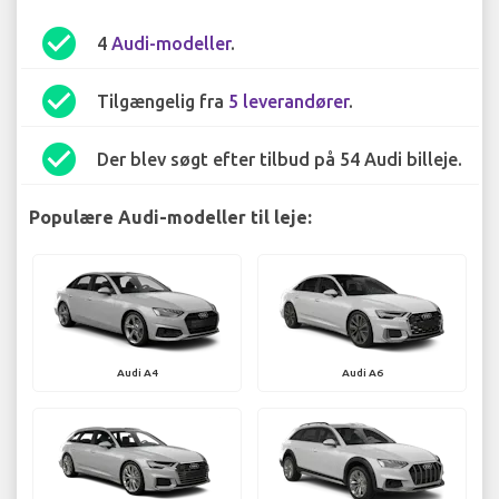
check_circle
4
Audi-modeller
.
check_circle
Tilgængelig fra
5 leverandører
.
check_circle
Der blev søgt efter tilbud på 54 Audi billeje.
Populære Audi-modeller til leje:
Audi A4
Audi A6