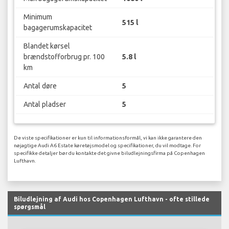
Minimum
515 l
bagagerumskapacitet
Blandet kørsel
brændstofforbrug pr. 100
5.8 l
km
Antal døre
5
Antal pladser
5
De viste specifikationer er kun til informationsformål, vi kan ikke garantere den
nøjagtige Audi A6 Estate køretøjsmodel og specifikationer, du vil modtage. For
specifikke detaljer bør du kontakte det givne biludlejningsfirma på Copenhagen
Lufthavn.
Biludlejning af Audi hos Copenhagen Lufthavn - ofte stillede
spørgsmål