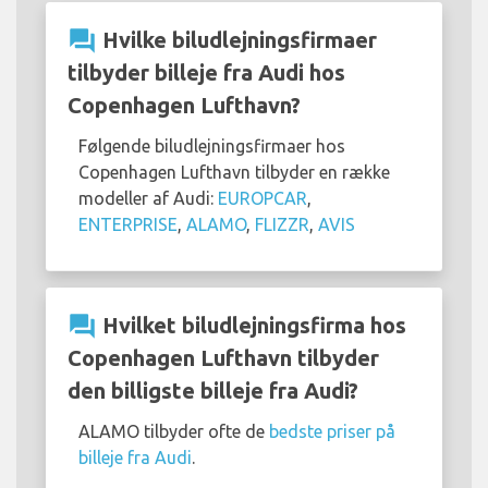
question_answer
Hvilke biludlejningsfirmaer
tilbyder billeje fra Audi hos
Copenhagen Lufthavn?
Følgende biludlejningsfirmaer hos
Copenhagen Lufthavn tilbyder en række
modeller af Audi:
EUROPCAR
,
ENTERPRISE
,
ALAMO
,
FLIZZR
,
AVIS
question_answer
Hvilket biludlejningsfirma hos
Copenhagen Lufthavn tilbyder
den billigste billeje fra Audi?
ALAMO tilbyder ofte de
bedste priser på
billeje fra Audi
.