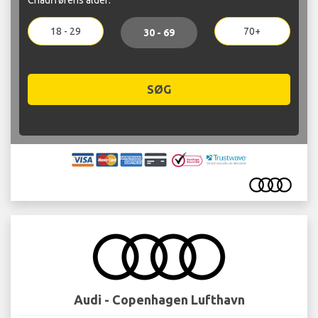
18 - 29
70+
30 - 69
SØG
Audi - Copenhagen Lufthavn