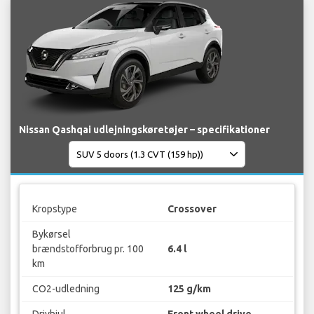
Nissan Qashqai udlejningskøretøjer – specifikationer
Kropstype
Crossover
Bykørsel
brændstofforbrug pr. 100
6.4 l
km
CO2-udledning
125 g/km
Drivhjul
Front wheel drive