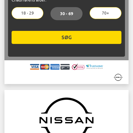
18 - 29
70+
30 - 69
SØG