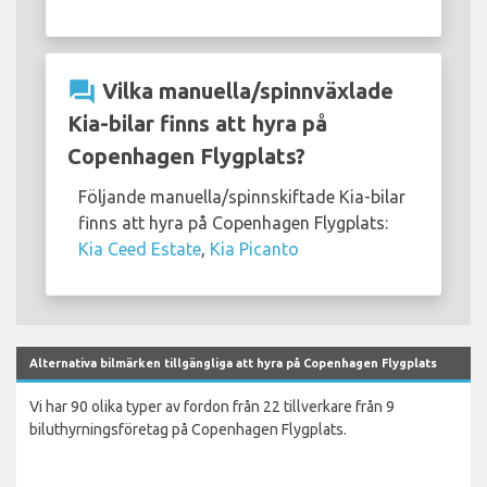
question_answer
Vilka manuella/spinnväxlade
Kia-bilar finns att hyra på
Copenhagen Flygplats?
Följande manuella/spinnskiftade Kia-bilar
finns att hyra på Copenhagen Flygplats:
Kia Ceed Estate
,
Kia Picanto
Alternativa bilmärken tillgängliga att hyra på Copenhagen Flygplats
Vi har 90 olika typer av fordon från 22 tillverkare från 9
biluthyrningsföretag på Copenhagen Flygplats.