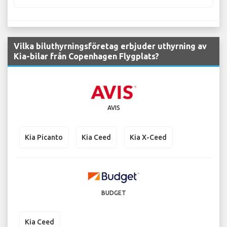
Vilka biluthyrningsföretag erbjuder uthyrning av
Kia-bilar från Copenhagen Flygplats?
AVIS
Kia Picanto
Kia Ceed
Kia X-Ceed
BUDGET
Kia Ceed