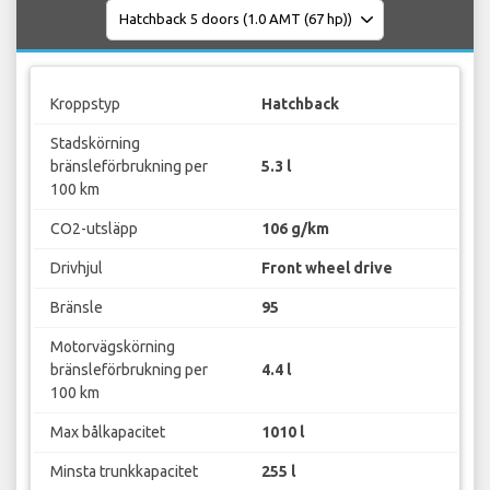
Kroppstyp
Hatchback
Stadskörning
bränsleförbrukning per
5.3 l
100 km
CO2-utsläpp
106 g/km
Drivhjul
Front wheel drive
Bränsle
95
Motorvägskörning
bränsleförbrukning per
4.4 l
100 km
Max bålkapacitet
1010 l
Minsta trunkkapacitet
255 l