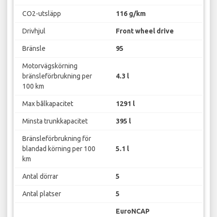
CO2-utsläpp
116 g/km
Drivhjul
Front wheel drive
Bränsle
95
Motorvägskörning
bränsleförbrukning per
4.3 l
100 km
Max bålkapacitet
1291 l
Minsta trunkkapacitet
395 l
Bränsleförbrukning för
blandad körning per 100
5.1 l
km
Antal dörrar
5
Antal platser
5
EuroNCAP