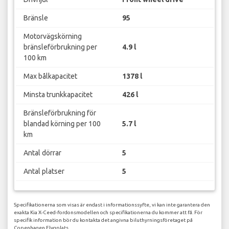
Bränsle
95
Motorvägskörning
bränsleförbrukning per
4.9 l
100 km
Max bålkapacitet
1378 l
Minsta trunkkapacitet
426 l
Bränsleförbrukning för
blandad körning per 100
5.7 l
km
Antal dörrar
5
Antal platser
5
Specifikationerna som visas är endast i informationssyfte, vi kan inte garantera den
exakta Kia X-Ceed-fordonsmodellen och specifikationerna du kommer att få. För
specifik information bör du kontakta det angivna biluthyrningsföretaget på
Copenhagen Flygplats.