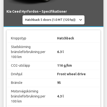
Kia Ceed Hyrfordon – Specifikationer
Kroppstyp
Hatchback
Stadskörning
bränsleförbrukning per
6.3 l
100 km
CO2-utsläpp
116 g/km
Drivhjul
Front wheel drive
Bränsle
95
Motorvägskörning
bränsleförbrukning per
4.3 l
100 km