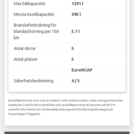
Max bålkapacitet
1291 l
Minsta trunkkapacitet
395 l
Bränsleförbrukning för
blandad körning per 100
5.1 l
km
Antal dörrar
5
Antal platser
5
EuroNCAP
Säkerhetsbedömning
4 / 5
Specifikationerna som visas är endast i informationssyfte, vi kan inte garantera den
exakta Kia Ceed-fordonsmodellen och specifikationerna du kommer att få. För
specifik information bör du kontakta det angivna biluthyrningsföretaget på
Copenhagen Flygplats.