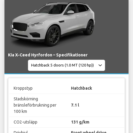
Kia X-Ceed Hyrfordon – Specifikationer
Kroppstyp
Hatchback
Stadskörning
bränsleförbrukning per
7.1 l
100 km
CO2-utsläpp
131 g/km
Drivhjul
Front wheel drive