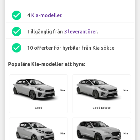
check_circle
4
Kia-modeller
.
check_circle
Tillgänglig från
3 leverantörer
.
check_circle
10 offerter för hyrbilar från Kia sökte.
Populära Kia-modeller att hyra:
Kia
Kia
Ceed
Ceed Estate
Kia
Kia