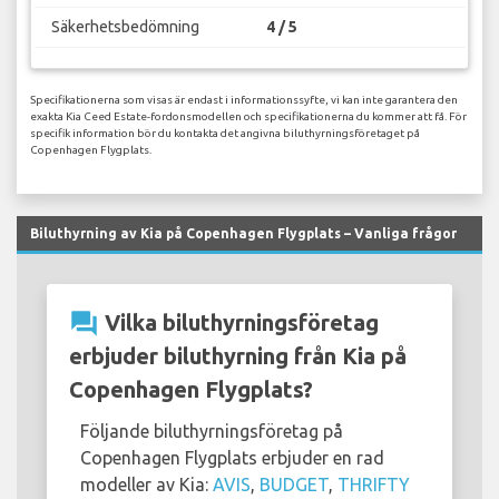
Säkerhetsbedömning
4 / 5
Specifikationerna som visas är endast i informationssyfte, vi kan inte garantera den
exakta Kia Ceed Estate-fordonsmodellen och specifikationerna du kommer att få. För
specifik information bör du kontakta det angivna biluthyrningsföretaget på
Copenhagen Flygplats.
Biluthyrning av Kia på Copenhagen Flygplats – Vanliga frågor
question_answer
Vilka biluthyrningsföretag
erbjuder biluthyrning från Kia på
Copenhagen Flygplats?
Följande biluthyrningsföretag på
Copenhagen Flygplats erbjuder en rad
modeller av Kia:
AVIS
,
BUDGET
,
THRIFTY