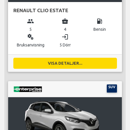
RENAULT CLIO ESTATE
group
business_center
local_gas_station
5
4
Bensin
miscellaneous_services
login
Bruksanvisning
5 Dörr
VISA DETALJER...
SUV