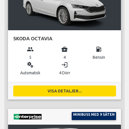
SKODA OCTAVIA
group
business_center
local_gas_station
5
4
Bensin
miscellaneous_services
login
Automatisk
4 Dörr
VISA DETALJER...
MINIBUSS MED 9 SÄTEN