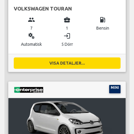
VOLKSWAGEN TOURAN
group
business_center
local_gas_station
7
1
Bensin
miscellaneous_services
login
Automatisk
5 Dörr
VISA DETALJER...
MINI