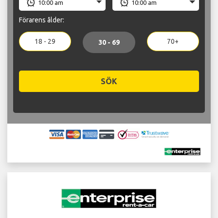
Förarens ålder:
18 - 29
70+
30 - 69
SÖK