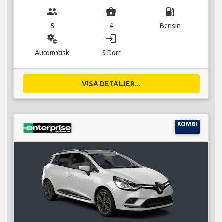
group
business_center
local_gas_station
5
4
Bensin
miscellaneous_services
login
Automatisk
5 Dörr
VISA DETALJER...
KOMBI