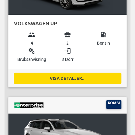
VOLKSWAGEN UP
group
business_center
local_gas_station
4
2
Bensin
miscellaneous_services
login
Bruksanvisning
3 Dörr
VISA DETALJER...
KOMBI