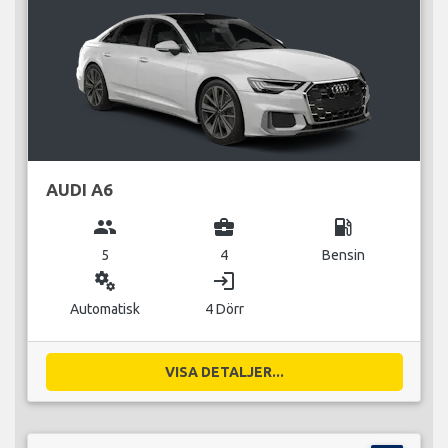
AUDI A6
group
business_center
local_gas_station
5
4
Bensin
miscellaneous_services
login
Automatisk
4 Dörr
VISA DETALJER...