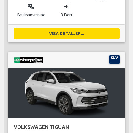
miscellaneous_services
login
Bruksanvisning
3 Dörr
VISA DETALJER...
SUV
VOLKSWAGEN TIGUAN