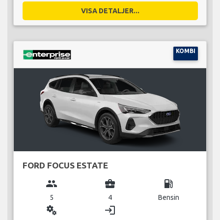
VISA DETALJER...
KOMBI
FORD FOCUS ESTATE
group
business_center
local_gas_station
5
4
Bensin
miscellaneous_services
login