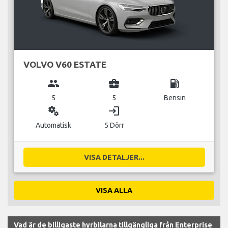
VOLVO V60 ESTATE
group
business_center
local_gas_station
5
5
Bensin
miscellaneous_services
login
Automatisk
5 Dörr
VISA DETALJER...
VISA ALLA
Vad är de billigaste hyrbilarna tillgängliga från Enterprise