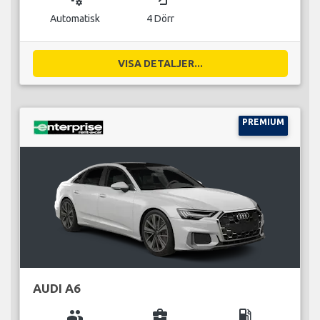
Automatisk
4 Dörr
VISA DETALJER...
PREMIUM
AUDI A6
group
business_center
local_gas_station