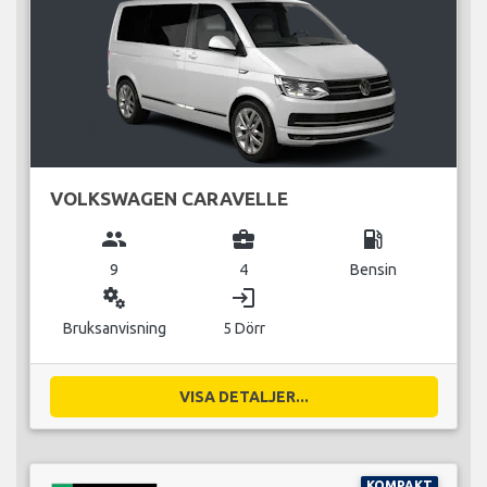
VOLKSWAGEN CARAVELLE
group
business_center
local_gas_station
9
4
Bensin
miscellaneous_services
login
Bruksanvisning
5 Dörr
VISA DETALJER...
KOMPAKT