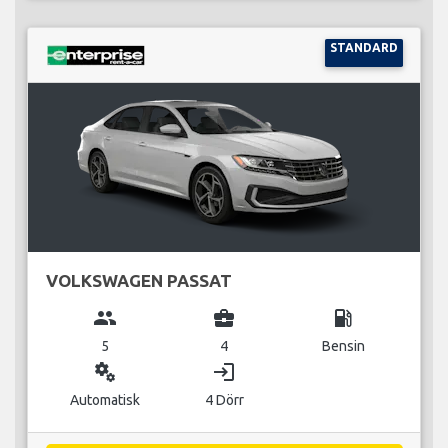
STANDARD
VOLKSWAGEN PASSAT
group
business_center
local_gas_station
5
4
Bensin
miscellaneous_services
login
Automatisk
4 Dörr