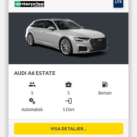
LYX
AUDI A6 ESTATE
group
business_center
local_gas_station
5
5
Bensin
miscellaneous_services
login
Automatisk
5 Dörr
VISA DETALJER...