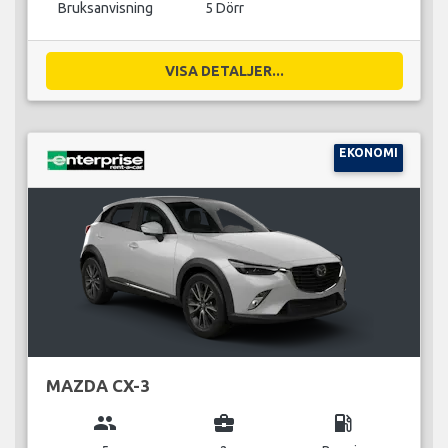
Bruksanvisning
5 Dörr
VISA DETALJER...
EKONOMI
MAZDA CX-3
group
business_center
local_gas_station