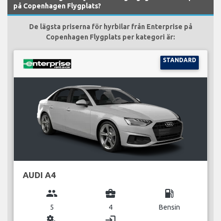
på Copenhagen Flygplats?
De lägsta priserna för hyrbilar från Enterprise på
Copenhagen Flygplats per kategori är:
STANDARD
AUDI A4
group
business_center
local_gas_station
5
4
Bensin
miscellaneous_services
login