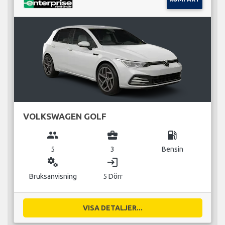
VOLKSWAGEN GOLF
group
business_center
local_gas_station
5
3
Bensin
miscellaneous_services
login
Bruksanvisning
5 Dörr
VISA DETALJER...