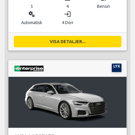
5
4
Bensin
miscellaneous_services
login
Automatisk
4 Dörr
VISA DETALJER...
LYX