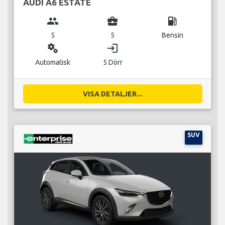
AUDI A6 ESTATE
group
business_center
local_gas_station
5
5
Bensin
miscellaneous_services
login
Automatisk
5 Dörr
VISA DETALJER...
SUV