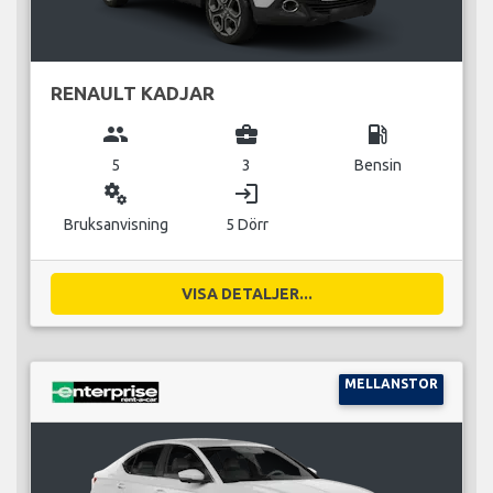
RENAULT KADJAR
group
business_center
local_gas_station
5
3
Bensin
miscellaneous_services
login
Bruksanvisning
5 Dörr
VISA DETALJER...
MELLANSTOR