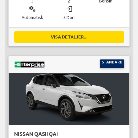
5
2
Bensin
miscellaneous_services
login
Automatisk
5 Dörr
VISA DETALJER...
STANDARD
NISSAN QASHQAI