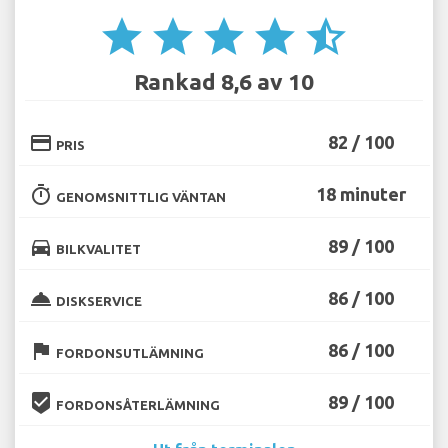
star
star
star
star
star_half
Rankad 8,6 av 10
credit_card
82 / 100
PRIS
timer
18 minuter
GENOMSNITTLIG VÄNTAN
directions_car
89 / 100
BILKVALITET
room_service
86 / 100
DISKSERVICE
flag
86 / 100
FORDONSUTLÄMNING
beenhere
89 / 100
FORDONSÅTERLÄMNING