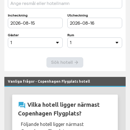
Vanliga frågor - Copenhagen Flygplats hotell
question_answer
Vilka hotell ligger närmast
Copenhagen Flygplats?
Följande hotell ligger närmast