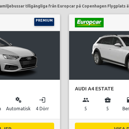
amiljebussar tillgängliga från Europcar på Copenhagen Flygplats ä
PREMIUM
AUDI A4 ESTATE
miscellaneous_services
login
group
business_center
local_g
n
Automatisk
4 Dörr
5
5
Be
JER...
VISA 