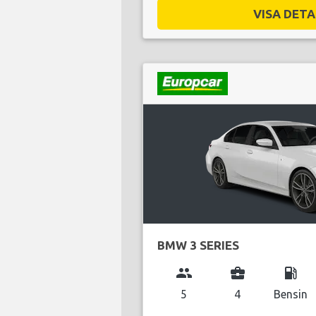
VISA DETAL
BMW 3 SERIES
group
business_center
local_gas_station
5
4
Bensin