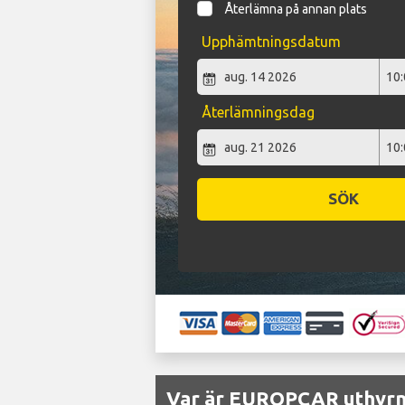
Återlämna på annan plats
Upphämtningsdatum
Återlämningsdag
SÖK
Var är EUROPCAR uthyrni