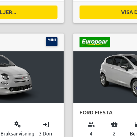
JER...
VISA 
MINI
FORD FIESTA
miscellaneous_services
login
group
business_center
local_g
Bruksanvisning
3 Dörr
4
2
Be