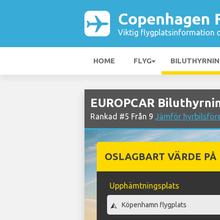
Copenhagen F
Viktig flygplatsinformation 
HOME
FLYG
BILUTHYRNI
EUROPCAR Biluthyrnin
Rankad #5 Från 9
Jämför hyrbilsför
OSLAGBART VÄRDE PÅ
Upphämtningsplats