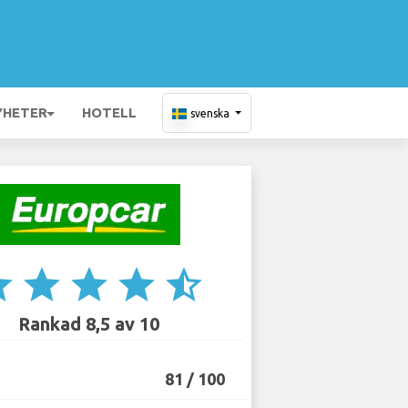
YHETER
HOTELL
svenska
ar
star
star
star
star_half
Rankad 8,5 av 10
81 / 100