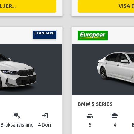
JER...
VISA 
STANDARD
BMW 5 SERIES
miscellaneous_services
login
group
business_center
Bruksanvisning
4 Dörr
5
4