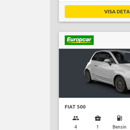
VISA DETAL
FIAT 500
group
business_center
local_gas_station
4
1
Bensin