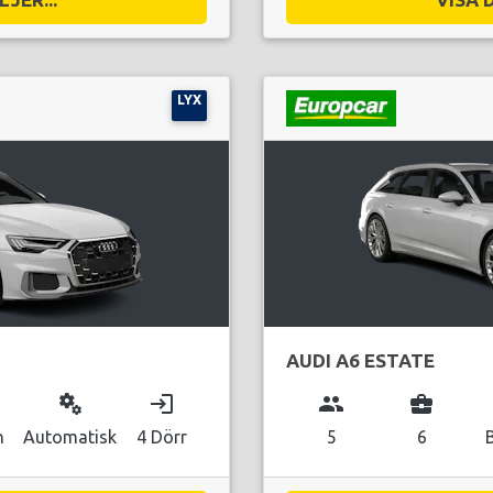
LYX
AUDI A6 ESTATE
miscellaneous_services
login
group
business_center
n
Automatisk
4 Dörr
5
6