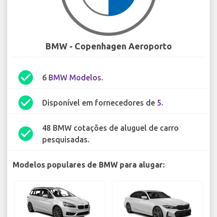
BMW - Copenhagen Aeroporto
check_circle
6
BMW Modelos
.
check_circle
Disponível em fornecedores de
5
.
48 BMW cotações de aluguel de carro
check_circle
pesquisadas.
Modelos populares de BMW para alugar: