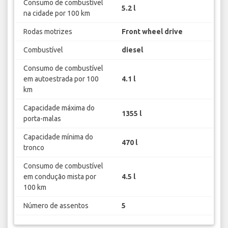
Consumo de combustível
5.2 l
na cidade por 100 km
Rodas motrizes
Front wheel drive
Combustível
diesel
Consumo de combustível
em autoestrada por 100
4.1 l
km
Capacidade máxima do
1355 l
porta-malas
Capacidade mínima do
470 l
tronco
Consumo de combustível
em condução mista por
4.5 l
100 km
Número de assentos
5