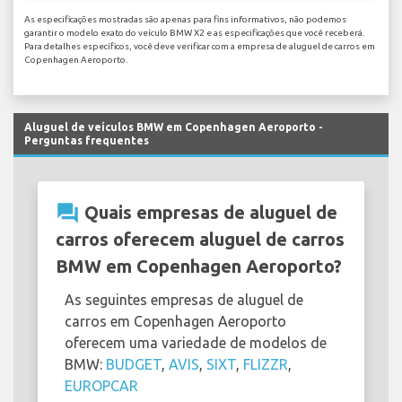
As especificações mostradas são apenas para fins informativos, não podemos
garantir o modelo exato do veículo BMW X2 e as especificações que você receberá.
Para detalhes específicos, você deve verificar com a empresa de aluguel de carros em
Copenhagen Aeroporto.
Aluguel de veículos BMW em Copenhagen Aeroporto -
Perguntas frequentes
question_answer
Quais empresas de aluguel de
carros oferecem aluguel de carros
BMW em Copenhagen Aeroporto?
As seguintes empresas de aluguel de
carros em Copenhagen Aeroporto
oferecem uma variedade de modelos de
BMW:
BUDGET
,
AVIS
,
SIXT
,
FLIZZR
,
EUROPCAR