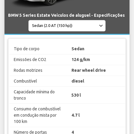
BMW 5 Series Estate Veículos de aluguel - Especificações
Tipo de corpo
Sedan
Emissões de CO2
124 g/km
Rodas motrizes
Rear wheel drive
Combustível
diesel
Capacidade mínima do
530 l
tronco
Consumo de combustível
em condução mista por
4.7 l
100 km
Número de portas
4