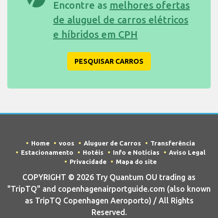
Encontre as
melhores ofertas
de aluguel de carros elétricos
e híbridos em CPH
PESQUISAR CARROS
Home
voos
Aluguer de Carros
Transferência
Estacionamento
Hotéis
Info e Notícias
Aviso Legal
Privacidade
Mapa do site
COPYRIGHT © 2026 Try Quantum OU trading as
"TripTQ" and copenhagenairportguide.com (also known
as TripTQ Copenhagen Aeroporto) / All Rights
Reserved.