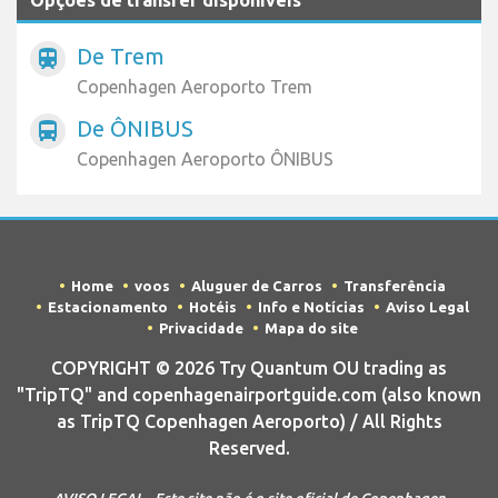
Opções de transfer disponíveis
De Trem
train
Copenhagen Aeroporto Trem
De ÔNIBUS
directions_bus
Copenhagen Aeroporto ÔNIBUS
Home
voos
Aluguer de Carros
Transferência
Estacionamento
Hotéis
Info e Notícias
Aviso Legal
Privacidade
Mapa do site
COPYRIGHT © 2026 Try Quantum OU trading as
"TripTQ" and copenhagenairportguide.com (also known
as TripTQ Copenhagen Aeroporto) / All Rights
Reserved.