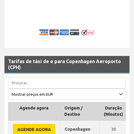
Tarifas de táxi de e para Copenhagen Aeroporto
(CPH)
Agende agora
Origem /
Duração
D
Destino
(Minutos)
Copenhagen
30
AGENDE AGORA