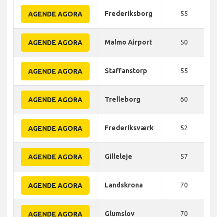
Frederiksborg
55
AGENDE AGORA
Malmo Airport
50
AGENDE AGORA
Staffanstorp
55
AGENDE AGORA
Trelleborg
60
AGENDE AGORA
Frederiksværk
52
AGENDE AGORA
Gilleleje
57
AGENDE AGORA
Landskrona
70
AGENDE AGORA
Glumslov
70
AGENDE AGORA