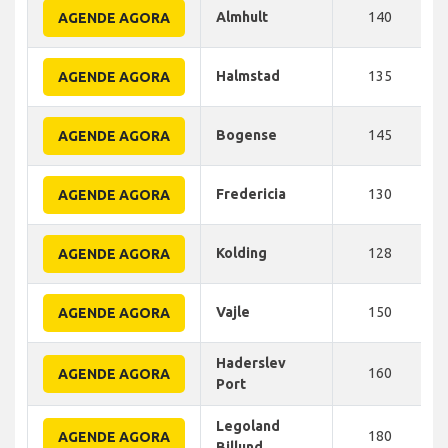
Almhult
140
AGENDE AGORA
Halmstad
135
AGENDE AGORA
Bogense
145
AGENDE AGORA
Fredericia
130
AGENDE AGORA
Kolding
128
AGENDE AGORA
Vajle
150
AGENDE AGORA
Haderslev
160
AGENDE AGORA
Port
Legoland
180
AGENDE AGORA
Billund