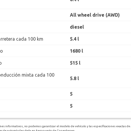
All wheel drive (AWD)
diesel
rretera cada 100 km
5.4 l
ro
1680 l
o
515 l
onducción mixta cada 100
5.8 l
5
5
ines informativos, no podemos garantizar el modelo de vehículo y las especificaciones exactas de 
uiler de automóviles dada en Aeropuerto de Copenhagen.