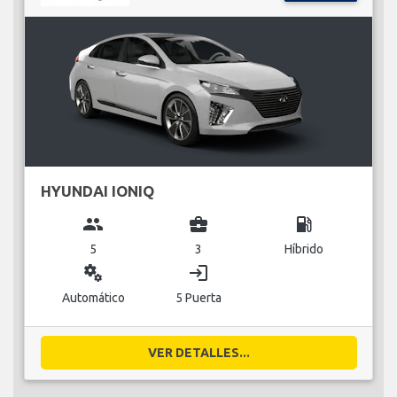
HYUNDAI IONIQ
group
business_center
local_gas_station
5
3
Híbrido
miscellaneous_services
login
Automático
5 Puerta
VER DETALLES...