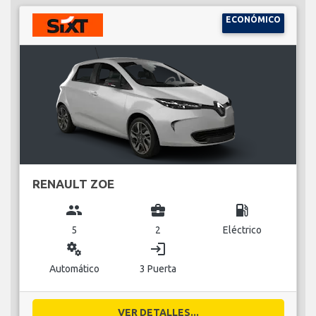
ECONÓMICO
RENAULT ZOE
group
business_center
local_gas_station
5
2
Eléctrico
miscellaneous_services
login
Automático
3 Puerta
VER DETALLES...