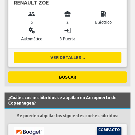
RENAULT ZOE
group
business_center
local_gas_station
5
2
Eléctrico
miscellaneous_services
login
Automático
3 Puerta
VER DETALLES...
BUSCAR
¿Cuáles coches híbridos se alquilan en Aeropuerto de
Copenhagen?
Se pueden alquilar los siguientes coches híbridos:
COMPACTO