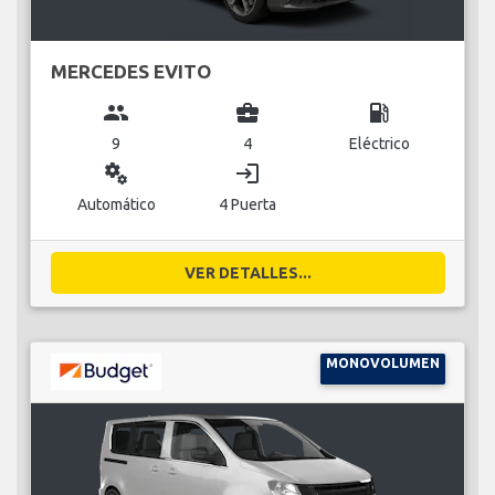
MERCEDES EVITO
group
business_center
local_gas_station
9
4
Eléctrico
miscellaneous_services
login
Automático
4 Puerta
VER DETALLES...
MONOVOLUMEN