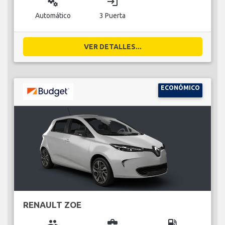
miscellaneous_services
login
Automático
3 Puerta
VER DETALLES...
ECONÓMICO
RENAULT ZOE
group
business_center
local_gas_station