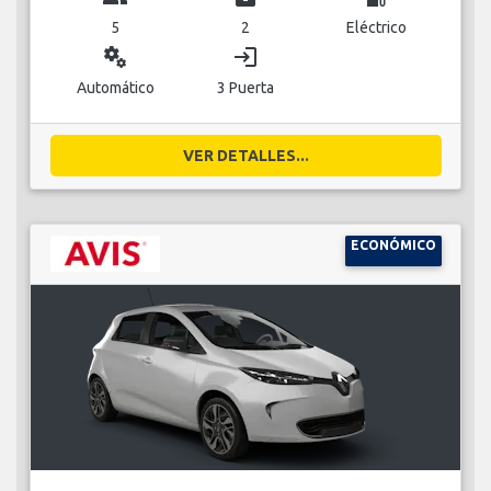
5
2
Eléctrico
miscellaneous_services
login
Automático
3 Puerta
VER DETALLES...
ECONÓMICO