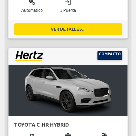
miscellaneous_services
login
Automático
5 Puerta
VER DETALLES...
COMPACTO
TOYOTA C-HR HYBRID