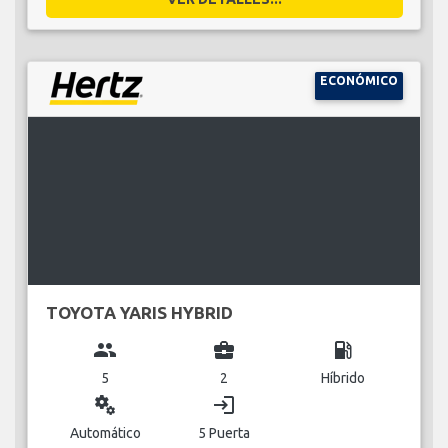
ECONÓMICO
TOYOTA YARIS HYBRID
group
business_center
local_gas_station
5
2
Híbrido
miscellaneous_services
login
Automático
5 Puerta