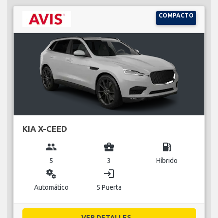
COMPACTO
KIA X-CEED
group
business_center
local_gas_station
5
3
Híbrido
miscellaneous_services
login
Automático
5 Puerta
VER DETALLES...