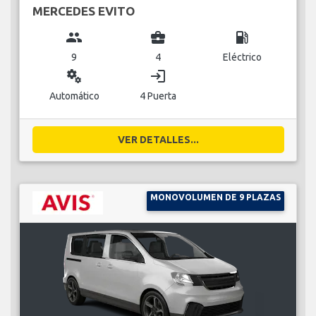
MERCEDES EVITO
group
business_center
local_gas_station
9
4
Eléctrico
miscellaneous_services
login
Automático
4 Puerta
VER DETALLES...
MONOVOLUMEN DE 9 PLAZAS