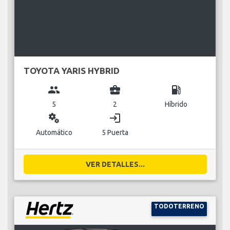
TOYOTA YARIS HYBRID
group
business_center
local_gas_station
5
2
Híbrido
miscellaneous_services
login
Automático
5 Puerta
VER DETALLES...
TODOTERRENO