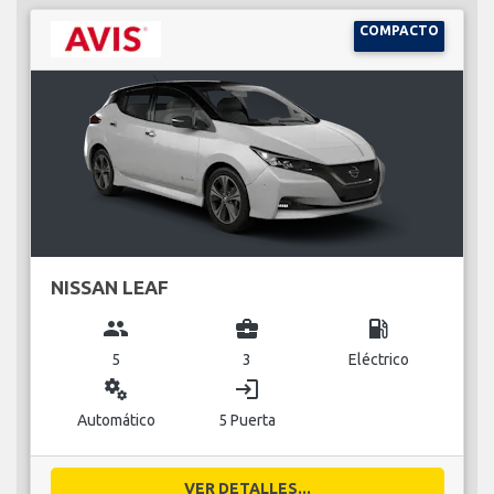
COMPACTO
NISSAN LEAF
group
business_center
local_gas_station
5
3
Eléctrico
miscellaneous_services
login
Automático
5 Puerta
VER DETALLES...