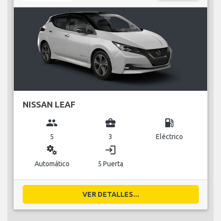
NISSAN LEAF
group
business_center
local_gas_station
5
3
Eléctrico
miscellaneous_services
login
Automático
5 Puerta
VER DETALLES...