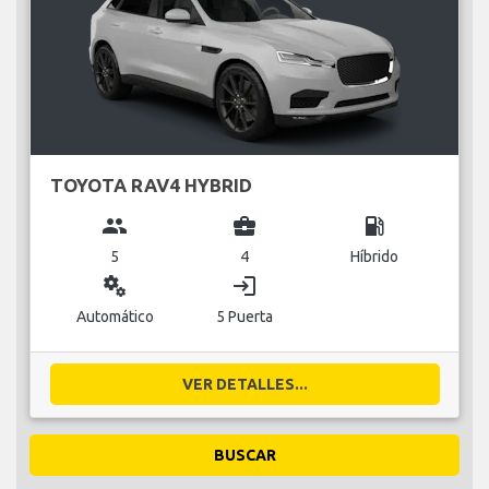
TOYOTA RAV4 HYBRID
group
business_center
local_gas_station
5
4
Híbrido
miscellaneous_services
login
Automático
5 Puerta
VER DETALLES...
BUSCAR