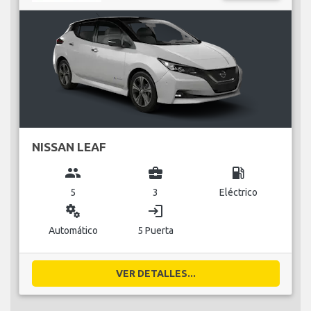
NISSAN LEAF
group
business_center
local_gas_station
5
3
Eléctrico
miscellaneous_services
login
Automático
5 Puerta
VER DETALLES...