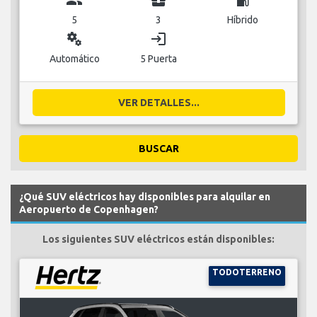
group
business_center
local_gas_station
5
3
Híbrido
miscellaneous_services
login
Automático
5 Puerta
VER DETALLES...
BUSCAR
¿Qué SUV eléctricos hay disponibles para alquilar en
Aeropuerto de Copenhagen?
Los siguientes SUV eléctricos están disponibles:
TODOTERRENO