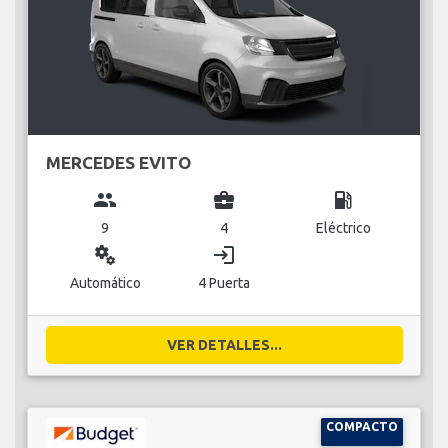
MERCEDES EVITO
group
business_center
local_gas_station
9
4
Eléctrico
miscellaneous_services
login
Automático
4 Puerta
VER DETALLES...
COMPACTO