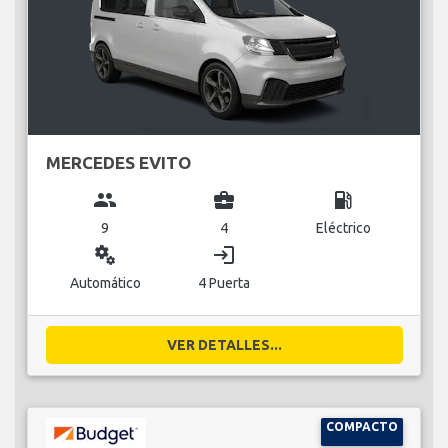
MERCEDES EVITO
group
business_center
local_gas_station
9
4
Eléctrico
miscellaneous_services
login
Automático
4 Puerta
VER DETALLES...
COMPACTO