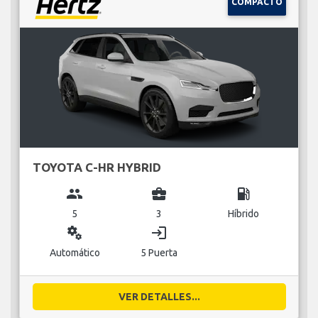
COMPACTO
TOYOTA C-HR HYBRID
group
business_center
local_gas_station
5
3
Híbrido
miscellaneous_services
login
Automático
5 Puerta
VER DETALLES...