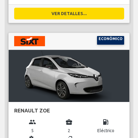
VER DETALLES...
ECONÓMICO
RENAULT ZOE
group
business_center
local_gas_station
5
2
Eléctrico