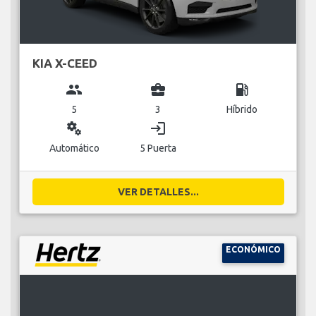
KIA X-CEED
group
business_center
local_gas_station
5
3
Híbrido
miscellaneous_services
login
Automático
5 Puerta
VER DETALLES...
ECONÓMICO