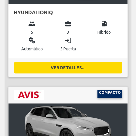
HYUNDAI IONIQ
group
business_center
local_gas_station
5
3
Híbrido
miscellaneous_services
login
Automático
5 Puerta
VER DETALLES...
COMPACTO