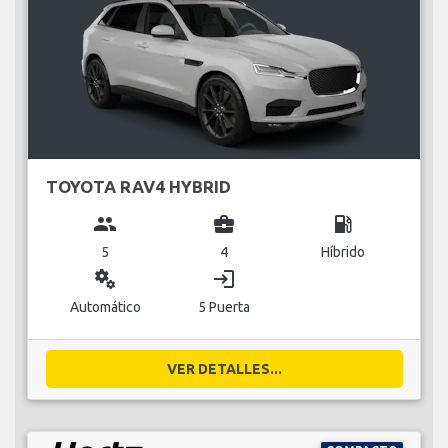
TOYOTA RAV4 HYBRID
group
business_center
local_gas_station
5
4
Híbrido
miscellaneous_services
login
Automático
5 Puerta
VER DETALLES...