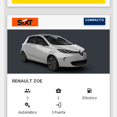
COMPACTO
RENAULT ZOE
group
business_center
local_gas_station
5
2
Eléctrico
miscellaneous_services
login
Automático
5 Puerta