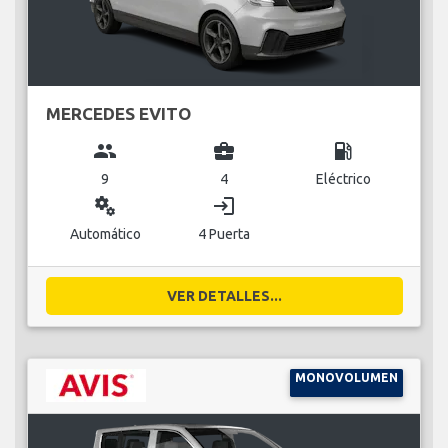
MERCEDES EVITO
group
business_center
local_gas_station
9
4
Eléctrico
miscellaneous_services
login
Automático
4 Puerta
VER DETALLES...
MONOVOLUMEN