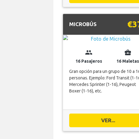
€3
MICROBÚS
group
business_center
16 Pasajeros
16 Maletas
Gran opción para un grupo de 10 a 1
personas. Ejemplo: Ford Transit (1-16
Mercedes Sprinter (1-16), Peugeot
Boxer (1-16), etc.
VER...