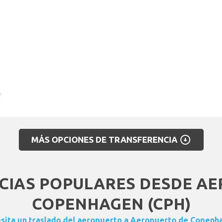
arrow_circle_down
MÁS OPCIONES DE TRANSFERENCIA
CIAS POPULARES DESDE AE
COPENHAGEN (CPH)
sita un traslado del aeropuerto a Aeropuerto de Copenh