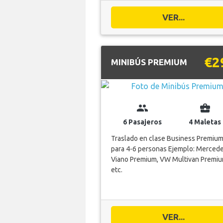
VER...
€2
MINIBÚS PREMIUM
group
business_center
6 Pasajeros
4 Maletas
Traslado en clase Business Premiu
para 4-6 personas Ejemplo: Merced
Viano Premium, VW Multivan Premiu
etc.
VER...