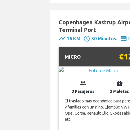
Copenhagen Kastrup Airpo
Terminal Port
timeline
schedule
payment
16 KM
30 Minutos.
€1
MICRO
group
business_center
3 Pasajeros
2 Maletas
El traslado más económico para pare
y familias con un niño. Ejemplo: VW 
Opel Corsa, Renault Clio, Skoda Fabi
etc.