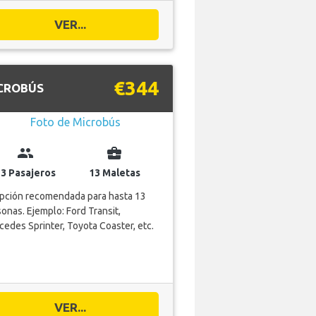
VER...
€344
CROBÚS
group
business_center
13 Pasajeros
13 Maletas
opción recomendada para hasta 13
onas. Ejemplo: Ford Transit,
edes Sprinter, Toyota Coaster, etc.
VER...