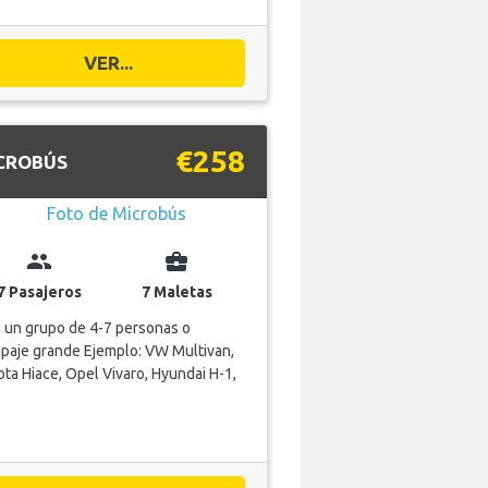
VER...
€258
CROBÚS
group
business_center
7 Pasajeros
7 Maletas
 un grupo de 4-7 personas o
paje grande Ejemplo: VW Multivan,
ta Hiace, Opel Vivaro, Hyundai H-1,