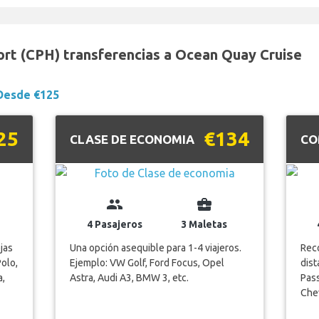
rt (CPH) transferencias a Ocean Quay Cruise
Desde €125
25
€134
CLASE DE ECONOMIA
CO
group
business_center
4 Pasajeros
3 Maletas
jas
Una opción asequible para 1-4 viajeros.
Reco
Polo,
Ejemplo: VW Golf, Ford Focus, Opel
dist
a,
Astra, Audi A3, BMW 3, etc.
Pass
Chev