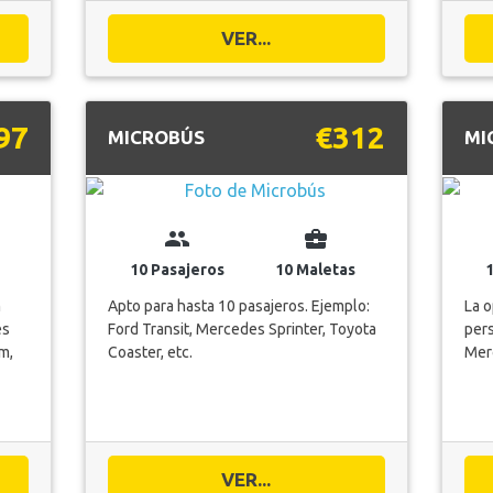
VER...
97
€312
MICROBÚS
MI
group
business_center
10 Pasajeros
10 Maletas
m
Apto para hasta 10 pasajeros. Ejemplo:
La 
es
Ford Transit, Mercedes Sprinter, Toyota
pers
m,
Coaster, etc.
Merc
VER...