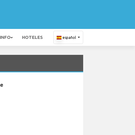
 INFO
HOTELES
español
le