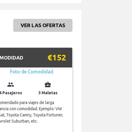
VER LAS OFERTAS
€152
MODIDAD
group
business_center
4 Pasajeros
3 Maletas
mendado para viajes de larga
ancia con comodidad. Ejemplo: VW
at, Toyota Camry, Toyota Fortuner,
rolet Suburban, etc.