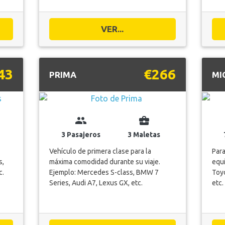
VER...
43
€266
PRIMA
MI
group
business_center
3 Pasajeros
3 Maletas
Vehículo de primera clase para la
Para
s,
máxima comodidad durante su viaje.
equi
c.
Ejemplo: Mercedes S-class, BMW 7
Toyo
Series, Audi A7, Lexus GX, etc.
etc.