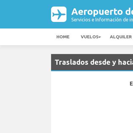
Aeropuerto d
Servicios e Información de i
HOME
VUELOS
ALQUILER
Traslados desde y hac
E