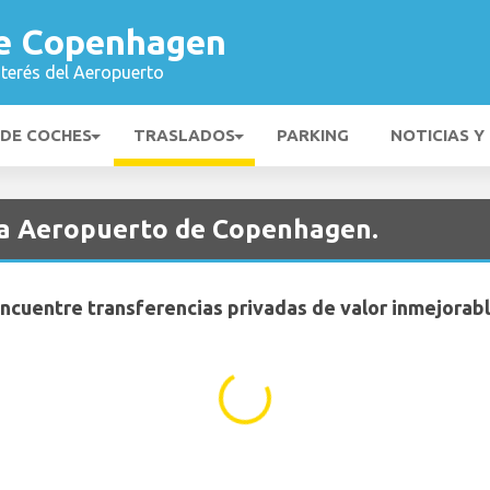
e Copenhagen
nterés del Aeropuerto
 DE COCHES
TRASLADOS
PARKING
NOTICIAS Y
ia Aeropuerto de Copenhagen.
ncuentre transferencias privadas de valor inmejorab
...