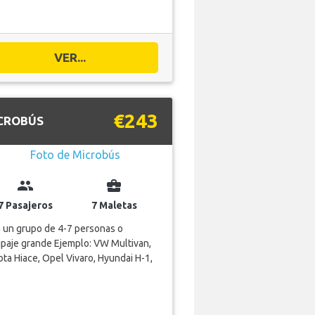
VER...
€243
CROBÚS
group
business_center
7 Pasajeros
7 Maletas
 un grupo de 4-7 personas o
paje grande Ejemplo: VW Multivan,
ta Hiace, Opel Vivaro, Hyundai H-1,