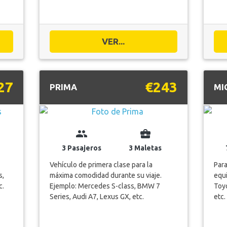
VER...
27
€243
PRIMA
MI
group
business_center
3 Pasajeros
3 Maletas
Vehículo de primera clase para la
Para
s,
máxima comodidad durante su viaje.
equi
c.
Ejemplo: Mercedes S-class, BMW 7
Toyo
Series, Audi A7, Lexus GX, etc.
etc.