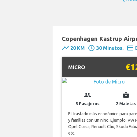
Copenhagen Kastrup Airpo
timeline
schedule
payment
20 KM
30 Minutos.
€1
MICRO
group
business_center
3 Pasajeros
2 Maletas
El traslado más económico para pare
y familias con un niño. Ejemplo: VW 
Opel Corsa, Renault Clio, Skoda Fabi
etc.