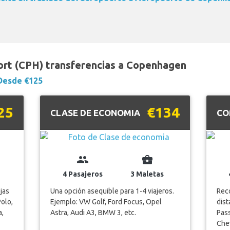
rt (CPH) transferencias a Copenhagen
Desde €125
25
€134
CLASE DE ECONOMIA
CO
group
business_center
4 Pasajeros
3 Maletas
jas
Una opción asequible para 1-4 viajeros.
Reco
Polo,
Ejemplo: VW Golf, Ford Focus, Opel
dist
a,
Astra, Audi A3, BMW 3, etc.
Pass
Chev