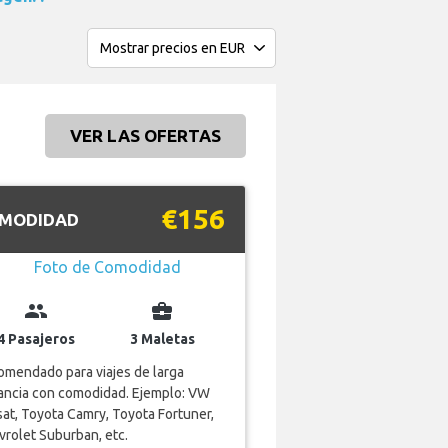
VER LAS OFERTAS
€156
MODIDAD
group
business_center
4 Pasajeros
3 Maletas
mendado para viajes de larga
ancia con comodidad. Ejemplo: VW
at, Toyota Camry, Toyota Fortuner,
rolet Suburban, etc.