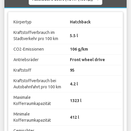
Körpertyp
Hatchback
Kraftstoffverbrauch im
5.5 l
Stadtverkehr pro 100 km
CO2-Emissionen
106 g/km
Antriebsräder
Front wheel drive
Kraftstoff
95
Kraftstoffverbrauch bei
4.2 l
Autobahnfahrt pro 100 km
Maximale
1323 l
Kofferraumkapazität
Minimale
412 l
Kofferraumkapazität
Gemischter