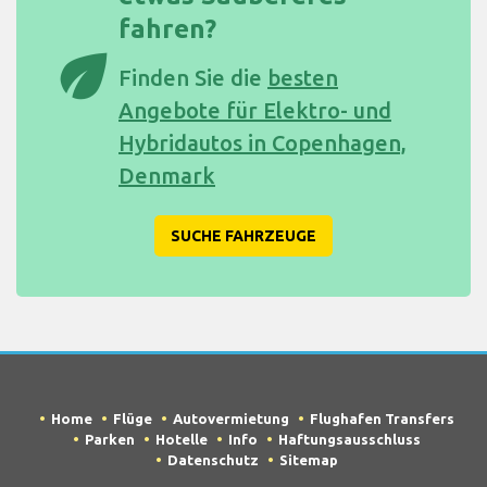
fahren?
eco
Finden Sie die
besten
Angebote für Elektro- und
Hybridautos in Copenhagen,
Denmark
SUCHE FAHRZEUGE
Home
Flüge
Autovermietung
Flughafen Transfers
Parken
Hotelle
Info
Haftungsausschluss
Datenschutz
Sitemap