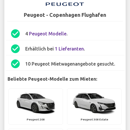
Peugeot - Copenhagen Flughafen
check_circle
4
Peugeot Modelle
.
check_circle
Erhältlich bei
1 Lieferanten
.
check_circle
10 Peugeot Mietwagenangebote gesucht.
Beliebte Peugeot-Modelle zum Mieten:
Peugeot 208
Peugeot 308 Estate