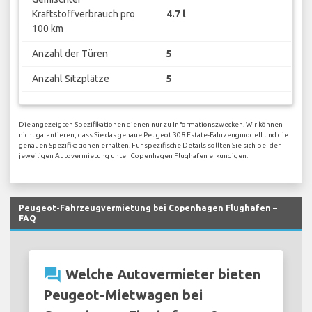
Kraftstoffverbrauch pro
4.7 l
100 km
Anzahl der Türen
5
Anzahl Sitzplätze
5
Die angezeigten Spezifikationen dienen nur zu Informationszwecken. Wir können
nicht garantieren, dass Sie das genaue Peugeot 308 Estate-Fahrzeugmodell und die
genauen Spezifikationen erhalten. Für spezifische Details sollten Sie sich bei der
jeweiligen Autovermietung unter Copenhagen Flughafen erkundigen.
Peugeot-Fahrzeugvermietung bei Copenhagen Flughafen –
FAQ
question_answer
Welche Autovermieter bieten
Peugeot-Mietwagen bei