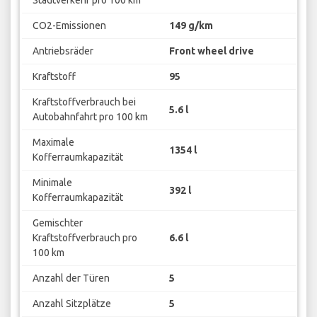
Stadtverkehr pro 100 km
CO2-Emissionen
149 g/km
Antriebsräder
Front wheel drive
Kraftstoff
95
Kraftstoffverbrauch bei
5.6 l
Autobahnfahrt pro 100 km
Maximale
1354 l
Kofferraumkapazität
Minimale
392 l
Kofferraumkapazität
Gemischter
Kraftstoffverbrauch pro
6.6 l
100 km
Anzahl der Türen
5
Anzahl Sitzplätze
5