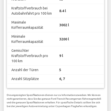
Kraftstoffverbrauch bei
8.4 l
Autobahnfahrt pro 100 km
Maximale
3002 l
Kofferraumkapazität
Minimale
3200 l
Kofferraumkapazität
Gemischter
Kraftstoffverbrauch pro
9 l
100 km
Anzahl der Türen
5
Anzahl Sitzplätze
6, 7
Die angezeigten Spezifikationen dienen nur zu Informationszwecken. Wir können
nicht garantieren, dass Sie das genaue Ford Transit Passengervan-Fahrzeugmodell
und die genauen Spezifikationen erhalten. Für spezifische Details sollten Sie sich
bei der jeweiligen Autovermietung unter Copenhagen Flughafen erkundigen.