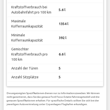
Kraftstoffverbrauch bei
5.6 l
Autobahnfahrt pro 100 km
Maximale
1354 l
Kofferraumkapazität
Minimale
392 l
Kofferraumkapazität
Gemischter
Kraftstoffverbrauch pro
6.6 l
100 km
Anzahl der Türen
5
Anzahl Sitzplätze
5
Die angezeigten Spezifikationen dienen nur zu Informationszwecken. Wir können
nicht garantieren, dass Sie das genaue Ford Focus Estate-Fahrzeugmodell und die
genauen Spezifikationen erhalten. Für spezifische Details sollten Sie sich bei der
jeweiligen Autovermietung unter Copenhagen Flughafen erkundigen.