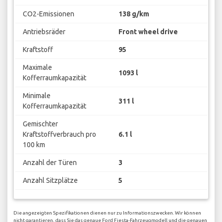
CO2-Emissionen
138 g/km
Antriebsräder
Front wheel drive
Kraftstoff
95
Maximale
1093 l
Kofferraumkapazität
Minimale
311 l
Kofferraumkapazität
Gemischter
Kraftstoffverbrauch pro
6.1 l
100 km
Anzahl der Türen
3
Anzahl Sitzplätze
5
Die angezeigten Spezifikationen dienen nur zu Informationszwecken. Wir können
nicht garantieren, dass Sie das genaue Ford Fiesta-Fahrzeugmodell und die genauen