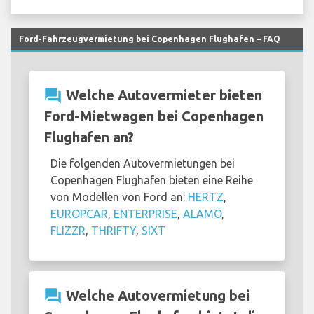
Ford-Fahrzeugvermietung bei Copenhagen Flughafen – FAQ
question_answer
Welche Autovermieter bieten
Ford-Mietwagen bei Copenhagen
Flughafen an?
Die folgenden Autovermietungen bei
Copenhagen Flughafen bieten eine Reihe
von Modellen von Ford an:
HERTZ
,
EUROPCAR
,
ENTERPRISE
,
ALAMO
,
FLIZZR
,
THRIFTY
,
SIXT
question_answer
Welche Autovermietung bei