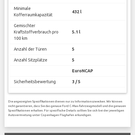
Minimale
432 l
Kofferraumkapazität
Gemischter
Kraftstoffverbrauch pro
5.1 l
100 km
Anzahl der Türen
5
Anzahl Sitzplätze
5
EuroNCAP
Sicherheitsbewertung
3 / 5
Die angezeigten Spezifikationen dienen nur zu Informationszwecken. Wir können
nicht garantieren, dass Sie das genaue Ford C-Max-Fahrzeugmodell und die genauen
Spezifikationen erhalten. Für spezifische Details sollten Sie sich bei der jeweiligen
Autovermietung unter Copenhagen Flughafen erkundigen.