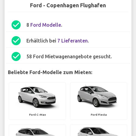
Ford - Copenhagen Flughafen
check_circle
8
Ford Modelle
.
check_circle
Erhältlich bei
7 Lieferanten
.
check_circle
58 Ford Mietwagenangebote gesucht.
Beliebte Ford-Modelle zum Mieten:
Ford C-Max
Ford Fiesta