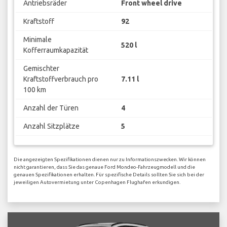
Antriebsräder
Front wheel drive
Kraftstoff
92
Minimale
520 l
Kofferraumkapazität
Gemischter
Kraftstoffverbrauch pro
7.11 l
100 km
Anzahl der Türen
4
Anzahl Sitzplätze
5
Die angezeigten Spezifikationen dienen nur zu Informationszwecken. Wir können
nicht garantieren, dass Sie das genaue Ford Mondeo-Fahrzeugmodell und die
genauen Spezifikationen erhalten. Für spezifische Details sollten Sie sich bei der
jeweiligen Autovermietung unter Copenhagen Flughafen erkundigen.