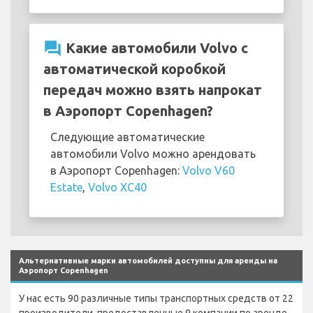
question_answer
Какие автомобили Volvo с
автоматической коробкой
передач можно взять напрокат
в Аэропорт Copenhagen?
Следующие автоматические
автомобили Volvo можно арендовать
в Аэропорт Copenhagen:
Volvo V60
Estate
,
Volvo XC40
Альтернативные марки автомобилей доступны для аренды на
Аэропорт Copenhagen
У нас есть 90 различные типы транспортных средств от 22
производители, предоставленные 9 компании по аренде