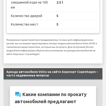
смешанной езде на 100
2.5 l
км
Количество дверей
5
Количество мест
5
Показанные характеристики предназначены только для информационных
целей, мы не можем гарантировать точную модель автомобиля Volvo XC40 и
технические характеристики, которые вы получите. Для получения более
подробной информации обратитесь в компанию по аренде автомобилей на
сайте Аэропорт Copenhagen.
Аренда автомобиля Volvo на сайте Аэропорт Copenhagen –
часто задаваемые вопросы
question_answer
Какие компании по прокату
автомобилей предлагают