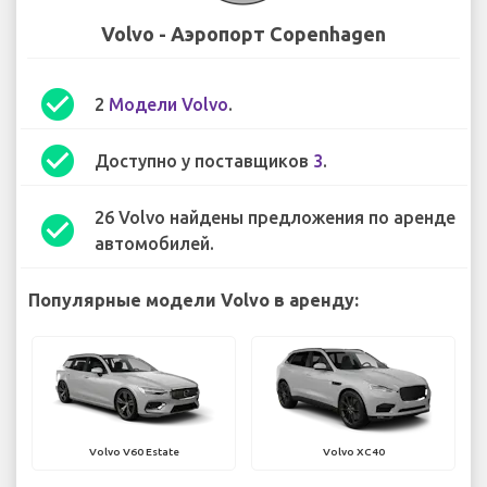
Volvo - Аэропорт Copenhagen
check_circle
2
Модели Volvo
.
check_circle
Доступно у поставщиков
3
.
26 Volvo найдены предложения по аренде
check_circle
автомобилей.
Популярные модели Volvo в аренду:
Volvo V60 Estate
Volvo XC40