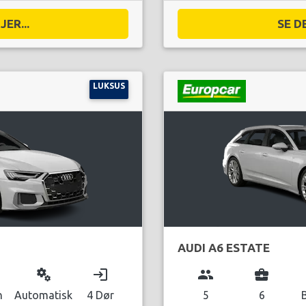
ER...
SE D
LUKSUS
AUDI A6 ESTATE
miscellaneous_services
login
group
business_center
n
Automatisk
4 Dør
5
6