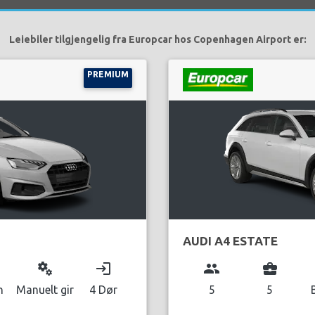
Leiebiler tilgjengelig fra Europcar hos Copenhagen Airport er:
PREMIUM
AUDI A4 ESTATE
miscellaneous_services
login
group
business_center
n
Manuelt gir
4 Dør
5
5