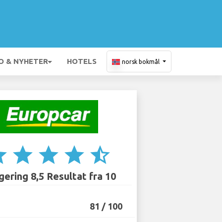
O & NYHETER
HOTELS
norsk bokmål
ar
star
star
star
star_half
ering 8,5 Resultat fra 10
81 / 100