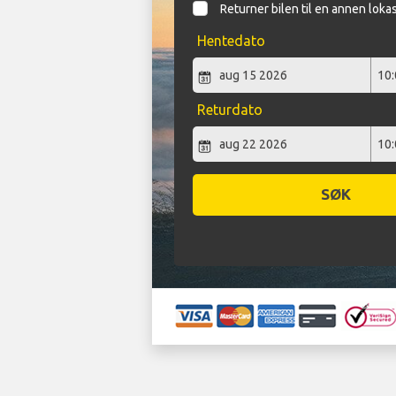
Returner bilen til en annen loka
Hentedato
Returdato
SØK