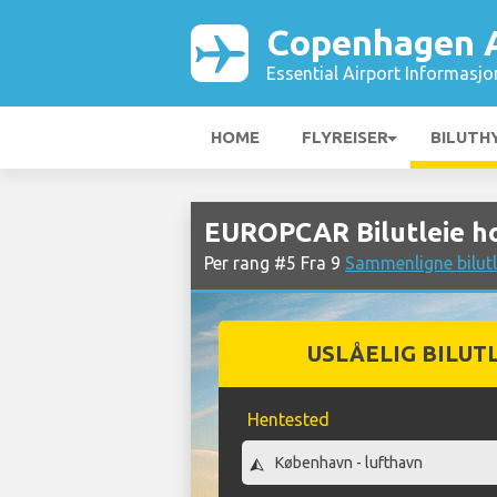
Copenhagen A
Essential Airport Informasjo
HOME
FLYREISER
BILUTH
EUROPCAR Bilutleie h
Per rang #5 Fra 9
Sammenligne bilut
USLÅELIG BILUT
Hentested