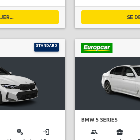
ER...
SE D
STANDARD
BMW 5 SERIES
miscellaneous_services
login
group
business_center