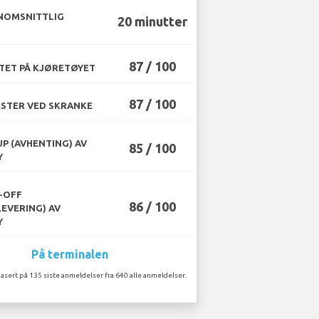
NOMSNITTLIG
20 minutter
87 / 100
TET PÅ KJØRETØYET
87 / 100
STER VED SKRANKE
UP (AVHENTING) AV
85 / 100
Y
-OFF
86 / 100
LEVERING) AV
Y
På terminalen
asert på 135 siste anmeldelser fra 640 alle anmeldelser.