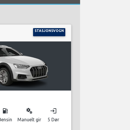
STASJONSVOGN
local_gas_station
miscellaneous_services
login
Bensin
Manuelt gir
5 Dør