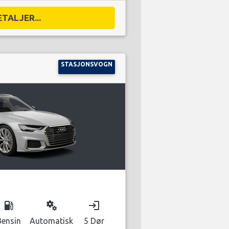
ETALJER...
STASJONSVOGN
local_gas_station
miscellaneous_services
login
Bensin
Automatisk
5 Dør