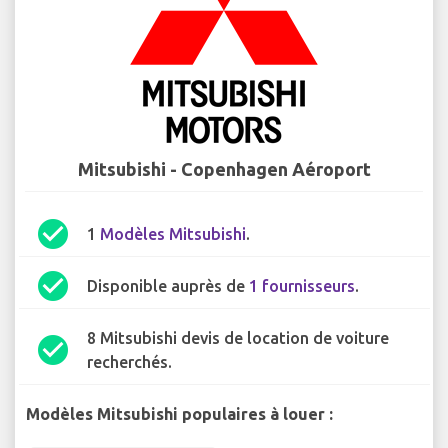
Mitsubishi - Copenhagen Aéroport
check_circle
1
Modèles Mitsubishi
.
check_circle
Disponible auprès de
1 fournisseurs
.
8 Mitsubishi devis de location de voiture
check_circle
recherchés.
Modèles Mitsubishi populaires à louer :