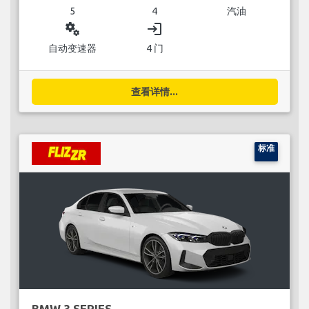
5
4
汽油
miscellaneous_services
login
自动变速器
4 门
查看详情...
标准
BMW 3 SERIES