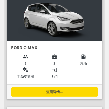
FORD C-MAX
group
business_center
local_gas_station
5
3
汽油
miscellaneous_services
login
手动变速器
5 门
查看详情...