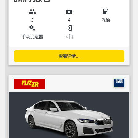
group
business_center
local_gas_station
5
4
汽油
miscellaneous_services
login
手动变速器
4 门
查看详情...
高端