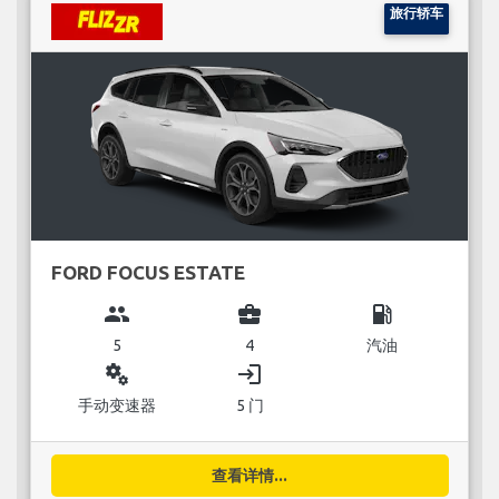
旅行轿车
FORD FOCUS ESTATE
group
business_center
local_gas_station
5
4
汽油
miscellaneous_services
login
手动变速器
5 门
查看详情...