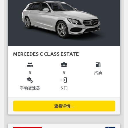
MERCEDES C CLASS ESTATE
group
business_center
local_gas_station
5
5
汽油
miscellaneous_services
login
手动变速器
5 门
查看详情...