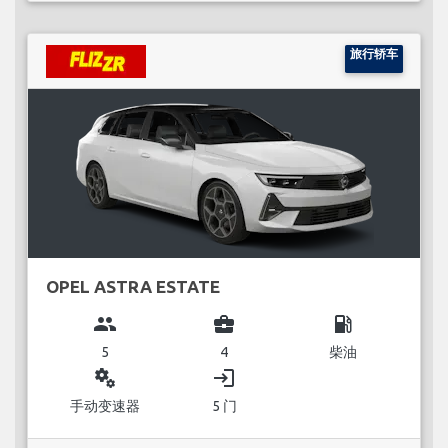
旅行轿车
OPEL ASTRA ESTATE
group
business_center
local_gas_station
5
4
柴油
miscellaneous_services
login
手动变速器
5 门