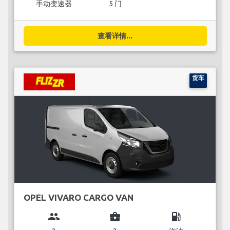
手动变速器
5 门
查看详情...
货车
OPEL VIVARO CARGO VAN
group
business_center
local_gas_station