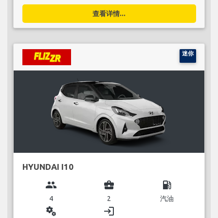
查看详情...
迷你
HYUNDAI I10
group
business_center
local_gas_station
4
2
汽油
miscellaneous_services
login