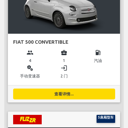
FIAT 500 CONVERTIBLE
group
business_center
local_gas_station
4
1
汽油
miscellaneous_services
login
手动变速器
2 门
查看详情...
5座厢型车