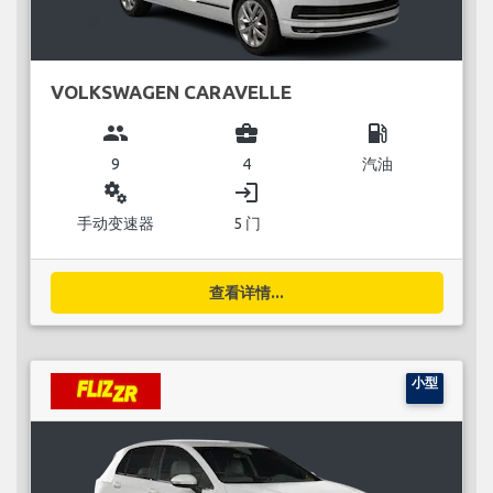
VOLKSWAGEN CARAVELLE
group
business_center
local_gas_station
9
4
汽油
miscellaneous_services
login
手动变速器
5 门
查看详情...
小型