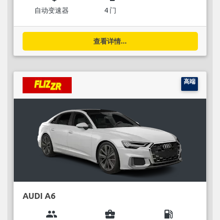
自动变速器
4 门
查看详情...
高端
AUDI A6
group
business_center
local_gas_station