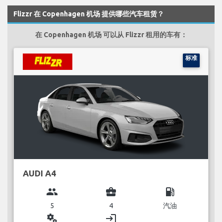
Flizzr 在 Copenhagen 机场 提供哪些汽车租赁？
在 Copenhagen 机场 可以从 Flizzr 租用的车有：
标准
AUDI A4
group
business_center
local_gas_station
5
4
汽油
miscellaneous_services
login