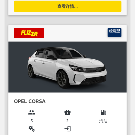
查看详情...
经济型
OPEL CORSA
group
business_center
local_gas_station
5
2
汽油
miscellaneous_services
login