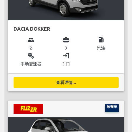
DACIA DOKKER
group
business_center
local_gas_station
2
3
汽油
miscellaneous_services
login
手动变速器
3 门
查看详情...
敞篷车