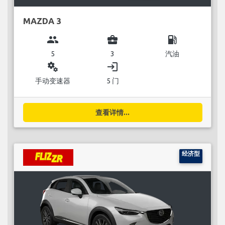
MAZDA 3
group
business_center
local_gas_station
5
3
汽油
miscellaneous_services
login
手动变速器
5 门
查看详情...
经济型