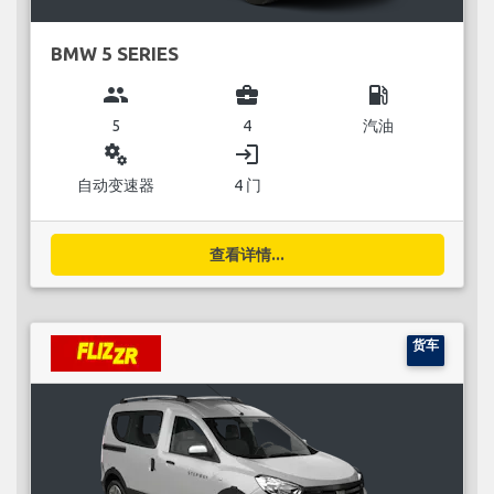
BMW 5 SERIES
group
business_center
local_gas_station
5
4
汽油
miscellaneous_services
login
自动变速器
4 门
查看详情...
货车