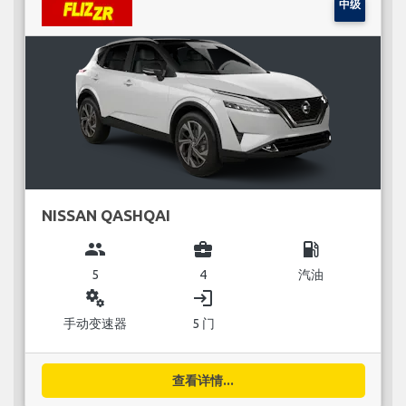
中级
NISSAN QASHQAI
group
business_center
local_gas_station
5
4
汽油
miscellaneous_services
login
手动变速器
5 门
查看详情...