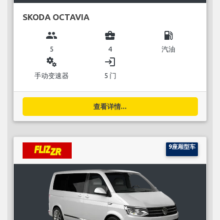
SKODA OCTAVIA
group
business_center
local_gas_station
5
4
汽油
miscellaneous_services
login
手动变速器
5 门
查看详情...
9座厢型车