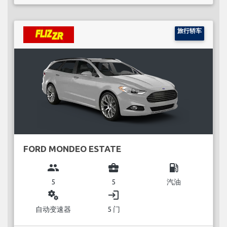
旅行轿车
FORD MONDEO ESTATE
group
business_center
local_gas_station
5
5
汽油
miscellaneous_services
login
自动变速器
5 门