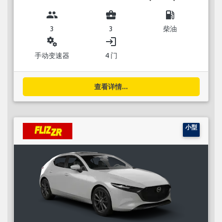
group
business_center
local_gas_station
3
3
柴油
miscellaneous_services
login
手动变速器
4 门
查看详情...
小型