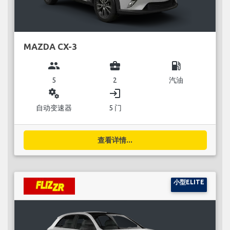
MAZDA CX-3
group
business_center
local_gas_station
5
2
汽油
miscellaneous_services
login
自动变速器
5 门
查看详情...
小型ELITE