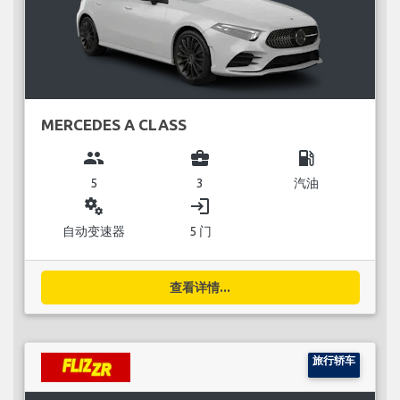
MERCEDES A CLASS
group
business_center
local_gas_station
5
3
汽油
miscellaneous_services
login
自动变速器
5 门
查看详情...
旅行轿车