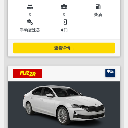
group
business_center
local_gas_station
3
3
柴油
miscellaneous_services
login
手动变速器
4 门
查看详情...
中级