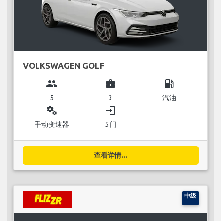
VOLKSWAGEN GOLF
group
business_center
local_gas_station
5
3
汽油
miscellaneous_services
login
手动变速器
5 门
查看详情...
中级